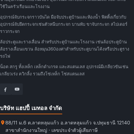
ใช้ในครัวเรือนและโรงงาน
อุปกรณ์จับกระจกราวบันได มือจับประตูบ้านและห้องน้ำ ฟิตติ้งเกี่ยวกับ
อุปกรณ์จับยึดกระจกเช่นตัวหนีบกระจก บานพับ ขาจับกระจก สไปเดอร์
ราวกระจก
ล้อประตูและรางเลื่อน สำหรับประตูบ้านและโรงงาน เช่นล้อประตูบ้าน
ล้อรางเลื่อนแขวน ล้อหมุน360องศาสำหรับประตูบานโค้งหรือประตูราง
รถไฟ
น็อต สกรู ทั้งเหล็ก เหล็กดำเกรด และสแตนเลส อุปกรณ์มีเกลียวขันเช่น
เกลียวเร่ง ควิกลิ้ง รวมถึงโซ่เหล็ก โซ่สแตนเลส
บริษัท แฮปปี้ เมทอล จำกัด
88/11 ม.6 ต.ลาดหลุมแก้ว อ.ลาดหลุมแก้ว จ.ปทุมธานี 12140
สาขาสำนักงานใหญ่ · เลขประจำตัวผู้เสียภาษี