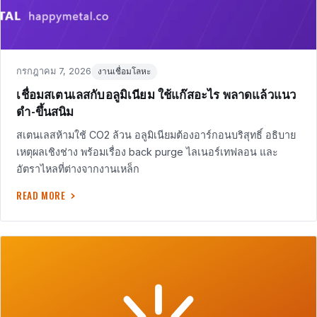
Posted
in
กรกฎาคม 7, 2026
งานเชื่อมโลหะ
on
เชื่อมสเตนเลสกับอลูมิเนียม ใช้แก๊สอะไร พลาดแล้วแนว
ดำ-ขึ้นสนิม
สเตนเลสห้ามใช้ CO2 ล้วน อลูมิเนียมต้องอาร์กอนบริสุทธิ์ อธิบาย
เหตุผลเชิงช่าง พร้อมเรื่อง back purge ไลเนอร์เทฟลอน และ
อัตราไหลที่ต่างจากงานเหล็ก
READ MORE