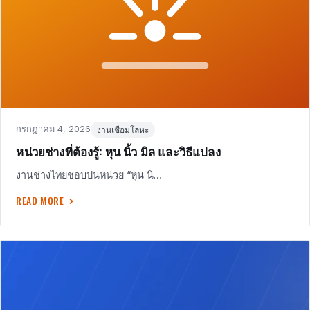
Posted
in
กรกฎาคม 4, 2026
งานเชื่อมโลหะ
on
หน่วยช่างที่ต้องรู้: หุน นิ้ว มิล และวิธีแปลง
งานช่างไทยชอบปนหน่วย “หุน นิ…
READ MORE