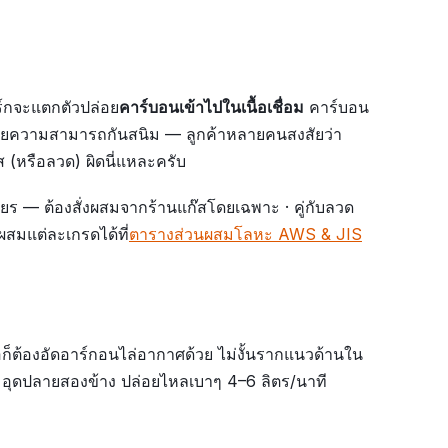
ร์กจะแตกตัวปล่อย
คาร์บอนเข้าไปในเนื้อเชื่อม
คาร์บอน
เสียความสามารถกันสนิม — ลูกค้าหลายคนสงสัยว่า
 (หรือลวด) ผิดนี่แหละครับ
ยร — ต้องสั่งผสมจากร้านแก๊สโดยเฉพาะ · คู่กับลวด
สมแต่ละเกรดได้ที่
ตารางส่วนผสมโลหะ AWS & JIS
อก็ต้องอัดอาร์กอนไล่อากาศด้วย ไม่งั้นรากแนวด้านใน
อ อุดปลายสองข้าง ปล่อยไหลเบาๆ 4–6 ลิตร/นาที