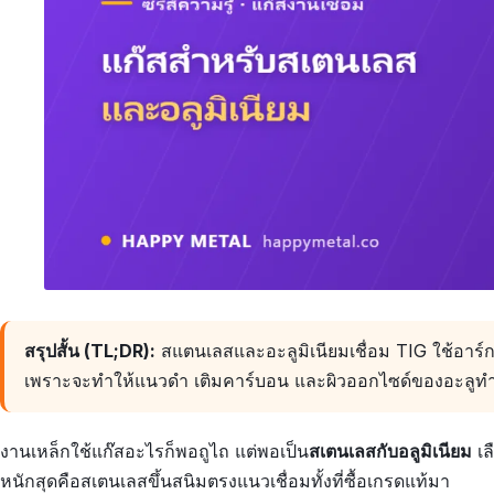
สรุปสั้น (TL;DR):
สแตนเลสและอะลูมิเนียมเชื่อม TIG ใช้อาร์ก
เพราะจะทำให้แนวดำ เติมคาร์บอน และผิวออกไซด์ของอะลูทำให
งานเหล็กใช้แก๊สอะไรก็พอถูไถ แต่พอเป็น
สเตนเลสกับอลูมิเนียม
เล
หนักสุดคือสเตนเลสขึ้นสนิมตรงแนวเชื่อมทั้งที่ซื้อเกรดแท้มา