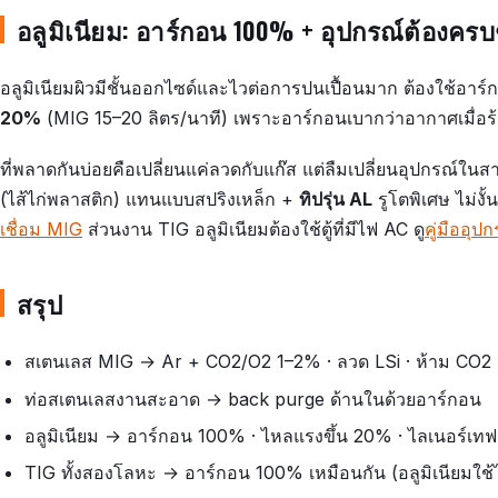
อลูมิเนียม: อาร์กอน 100% + อุปกรณ์ต้องครบ
อลูมิเนียมผิวมีชั้นออกไซด์และไวต่อการปนเปื้อนมาก ต้องใช้อาร์กอ
20%
(MIG 15–20 ลิตร/นาที) เพราะอาร์กอนเบากว่าอากาศเมื่อร
ที่พลาดกันบ่อยคือเปลี่ยนแค่ลวดกับแก๊ส แต่ลืมเปลี่ยนอุปกรณ์ในสา
(ไส้ไก่พลาสติก) แทนแบบสปริงเหล็ก +
ทิปรุ่น AL
รูโตพิเศษ ไม่งั้
เชื่อม MIG
ส่วนงาน TIG อลูมิเนียมต้องใช้ตู้ที่มีไฟ AC ดู
คู่มืออุป
สรุป
สเตนเลส MIG → Ar + CO2/O2 1–2% · ลวด LSi · ห้าม CO2 
ท่อสเตนเลสงานสะอาด → back purge ด้านในด้วยอาร์กอน
อลูมิเนียม → อาร์กอน 100% · ไหลแรงขึ้น 20% · ไลเนอร์เท
TIG ทั้งสองโลหะ → อาร์กอน 100% เหมือนกัน (อลูมิเนียมใช