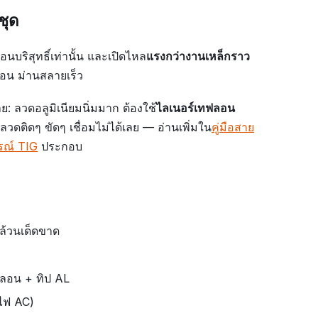
ชุด
นบริสุทธิ์เท่านั้น และเปิดไหล
แรงกว่างานเหล็กราว
้อน ม่านสลายเร็ว
ย: ลวดอลูมิเนียมนิ่มมาก ต้องใช้
ไลเนอร์เทฟลอน
นลวดติดๆ ขัดๆ เชื่อมไม่ได้เลย — อ่านเพิ่มใน
คู่มือสาย
กรณ์ TIG
ประกอบ
ล้วนเด็ดขาด
ฟลอน + ทิป AL
้ไฟ AC)