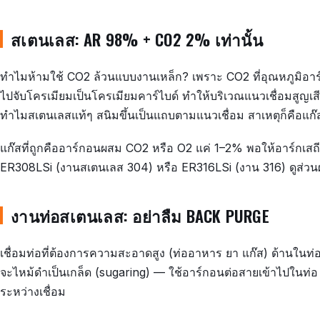
สเตนเลส: AR 98% + CO2 2% เท่านั้น
ทำไมห้ามใช้ CO2 ล้วนแบบงานเหล็ก? เพราะ CO2 ที่อุณหภูมิอา
ไปจับโครเมียมเป็นโครเมียมคาร์ไบด์ ทำให้บริเวณแนวเชื่อมสูญ
ทำไมสเตนเลสแท้ๆ สนิมขึ้นเป็นแถบตามแนวเชื่อม สาเหตุก็คือแก๊ส
แก๊สที่ถูกคืออาร์กอนผสม CO2 หรือ O2 แค่ 1–2% พอให้อาร์กเสถี
ER308LSi (งานสเตนเลส 304) หรือ ER316LSi (งาน 316) ดูส่วนผ
งานท่อสเตนเลส: อย่าลืม BACK PURGE
เชื่อมท่อที่ต้องการความสะอาดสูง (ท่ออาหาร ยา แก๊ส) ด้านในท่
จะไหม้ดำเป็นเกล็ด (sugaring) — ใช้อาร์กอนต่อสายเข้าไปในท่
ระหว่างเชื่อม