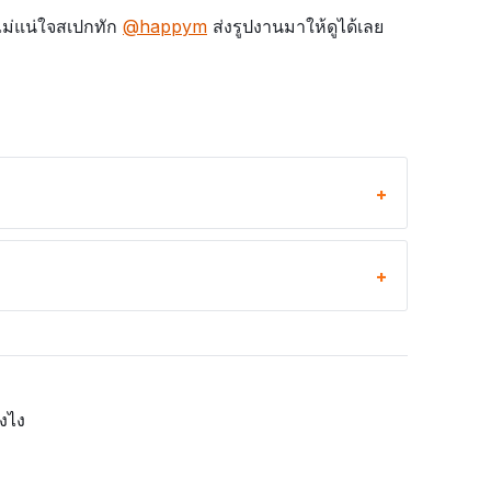
ไม่แน่ใจสเปกทัก
@happym
ส่งรูปงานมาให้ดูได้เลย
ังไง