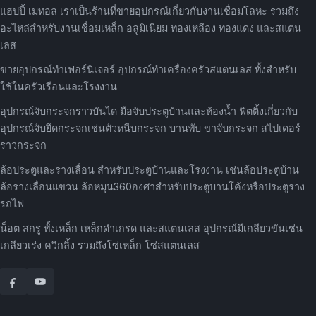
แฮปปี้ เมทอล เราเป็นร้านที่ขายอุปกรณ์เกี่ยวกับงานเชื่อมโลหะ รวมถึง
อะไหล่สำหรับงานเชื่อมเหล็ก อลูมิเนียม ทองเหลือง ทองแดง และสแตน
เลส
ขายอุปกรณ์ทำเฟอร์นิเจอร์ อุปกรณ์ทำเครื่องครัวสแตนเลส ทั้งสำหรับ
ใช้ในครัวเรือนและโรงงาน
อุปกรณ์จับกระจกราวบันได มือจับประตูบ้านและห้องน้ำ ฟิตติ้งเกี่ยวกับ
อุปกรณ์จับยึดกระจกเช่นตัวหนีบกระจก บานพับ ขาจับกระจก สไปเดอร์
ราวกระจก
ล้อประตูและรางเลื่อน สำหรับประตูบ้านและโรงงาน เช่นล้อประตูบ้าน
ล้อรางเลื่อนแขวน ล้อหมุน360องศาสำหรับประตูบานโค้งหรือประตูราง
รถไฟ
น็อต สกรู ทั้งเหล็ก เหล็กดำเกรด และสแตนเลส อุปกรณ์มีเกลียวขันเช่น
เกลียวเร่ง ควิกลิ้ง รวมถึงโซ่เหล็ก โซ่สแตนเลส