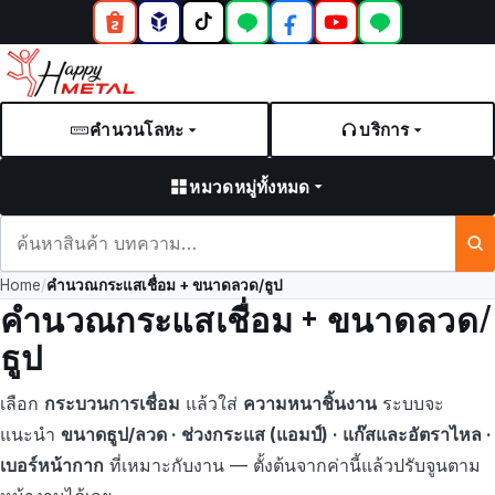
คำนวนโลหะ
บริการ
หมวดหมู่ทั้งหมด
ค้นหา
สินค้า
Home
/
คำนวณกระแสเชื่อม + ขนาดลวด/ธูป
และ
คำนวณกระแสเชื่อม + ขนาดลวด/
บทความ
ธูป
เลือก
กระบวนการเชื่อม
แล้วใส่
ความหนาชิ้นงาน
ระบบจะ
แนะนำ
ขนาดธูป/ลวด · ช่วงกระแส (แอมป์) · แก๊สและอัตราไหล ·
เบอร์หน้ากาก
ที่เหมาะกับงาน — ตั้งต้นจากค่านี้แล้วปรับจูนตาม