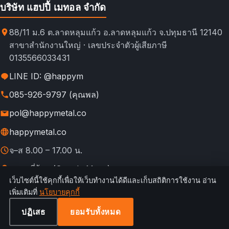
บริษัท แฮปปี้ เมทอล จำกัด
88/11 ม.6 ต.ลาดหลุมแก้ว อ.ลาดหลุมแก้ว จ.ปทุมธานี 12140
สาขาสำนักงานใหญ่ · เลขประจำตัวผู้เสียภาษี
0135566033431
LINE ID: @happym
085-926-9797 (คุณพล)
pol@happymetal.co
happymetal.co
จ–ส 8.00 – 17.00 น.
ดูแผนที่ร้าน (Google Maps)
เว็บไซต์นี้ใช้คุกกี้เพื่อให้เว็บทำงานได้ดีและเก็บสถิติการใช้งาน อ่าน
© 2026 happymetal.co. All rights reserved.
เพิ่มเติมที่
นโยบายคุกกี้
ข้อ
กฎการใช้งาน &
นโยบายความ
นโยบาย
นโยบาย
เทียบช่อง
กำหนดการ
ความเป็นส่วนตัว
เป็นส่วนตัว
คืนสินค้า
คุกกี้
ทางสั่งซื้อ
ปฏิเสธ
ยอมรับทั้งหมด
ใช้บริการ
ตั้งค่าคุกกี้