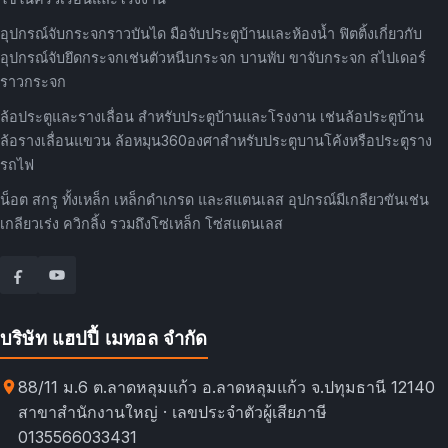
อุปกรณ์จับกระจกราวบันได มือจับประตูบ้านและห้องน้ำ ฟิตติ้งเกี่ยวกับ
อุปกรณ์จับยึดกระจกเช่นตัวหนีบกระจก บานพับ ขาจับกระจก สไปเดอร์
ราวกระจก
ล้อประตูและรางเลื่อน สำหรับประตูบ้านและโรงงาน เช่นล้อประตูบ้าน
ล้อรางเลื่อนแขวน ล้อหมุน360องศาสำหรับประตูบานโค้งหรือประตูราง
รถไฟ
น็อต สกรู ทั้งเหล็ก เหล็กดำเกรด และสแตนเลส อุปกรณ์มีเกลียวขันเช่น
เกลียวเร่ง ควิกลิ้ง รวมถึงโซ่เหล็ก โซ่สแตนเลส
บริษัท แฮปปี้ เมทอล จำกัด
88/11 ม.6 ต.ลาดหลุมแก้ว อ.ลาดหลุมแก้ว จ.ปทุมธานี 12140
สาขาสำนักงานใหญ่ · เลขประจำตัวผู้เสียภาษี
0135566033431