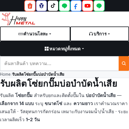
คำนวนโลหะ
บริการ
หมวดหมู่ทั้งหมด
ค้นหา
สินค้า
Home
/
รับผลิตโซ่ยกปั๊มบ่อบำบัดน้ำเสีย
และ
รับผลิตโซ่ยกปั๊มบ่อบำบัดน้ำเสีย
บทความ
รับผลิต
โซ่ยกปั๊ม
สำหรับยกและติดตั้งปั๊มใน
บ่อบำบัดน้ำเสีย
—
เลือกจาก 14 แบบ
ระบุ
ขนาดโซ่
และ
ความยาว
เราคำนวณราคา
เสนอให้ · วัสดุทนการกัดกร่อน เหมาะกับงานจมน้ำ/น้ำเสีย · ระยะ
เวลาผลิตเร็ว
1–2 วัน