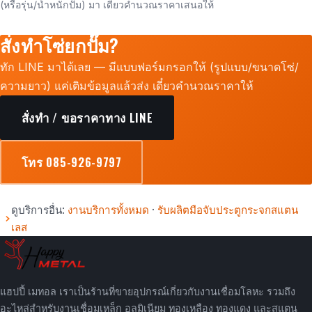
(หรือรุ่น/น้ำหนักปั๊ม) มา เดี๋ยวคำนวณราคาเสนอให้
สั่งทำโซ่ยกปั๊ม?
ทัก LINE มาได้เลย — มีแบบฟอร์มกรอกให้ (รูปแบบ/ขนาดโซ่/
ความยาว) แค่เติมข้อมูลแล้วส่ง เดี๋ยวคำนวณราคาให้
สั่งทำ / ขอราคาทาง LINE
โทร 085-926-9797
ดูบริการอื่น:
งานบริการทั้งหมด
·
รับผลิตมือจับประตูกระจกสแตน
เลส
แฮปปี้ เมทอล เราเป็นร้านที่ขายอุปกรณ์เกี่ยวกับงานเชื่อมโลหะ รวมถึง
อะไหล่สำหรับงานเชื่อมเหล็ก อลูมิเนียม ทองเหลือง ทองแดง และสแตน