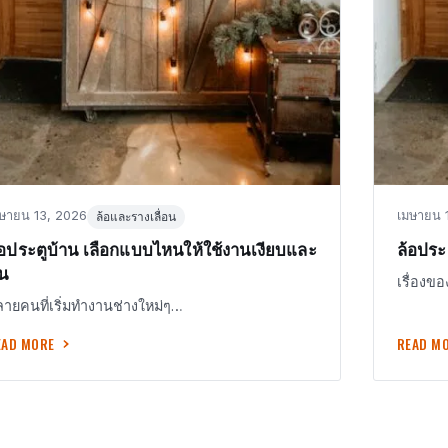
sted
in
Posted
ษายน 13, 2026
เมษายน 
ล้อและรางเลื่อน
n
on
้อประตูบ้าน เลือกแบบไหนให้ใช้งานเงียบและ
ล้อประ
น
เรื่องข
ายคนที่เริ่มทำงานช่างใหม่ๆ…
EAD MORE
READ M