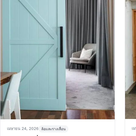
Po
Posted
in
เม
เมษายน 24, 2026
ล้อและรางเลื่อน
o
on