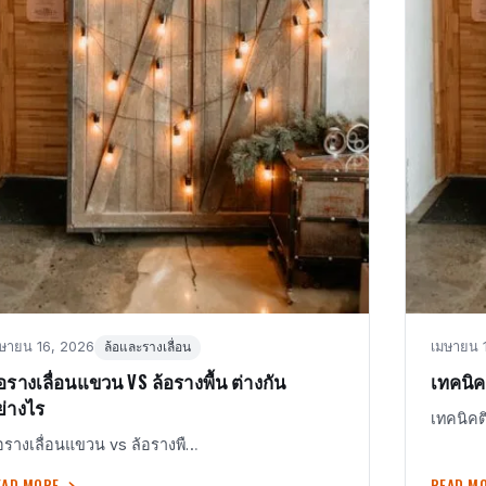
sted
in
Posted
ษายน 16, 2026
เมษายน 
ล้อและรางเลื่อน
n
on
้อรางเลื่อนแขวน VS ล้อรางพื้น ต่างกัน
เทคนิค
ย่างไร
เทคนิคติ
อรางเลื่อนแขวน vs ล้อรางพื…
EAD MORE
READ M