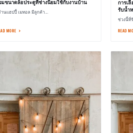
วมขนาดล้อประตูที่ช่างนิยมใช้กับงานบ้าน
การเลื
รับน้ำห
่ร้านแฮปปี้ เมทอล มีลูกค้า…
ช่วงนี้ท
EAD MORE
READ M