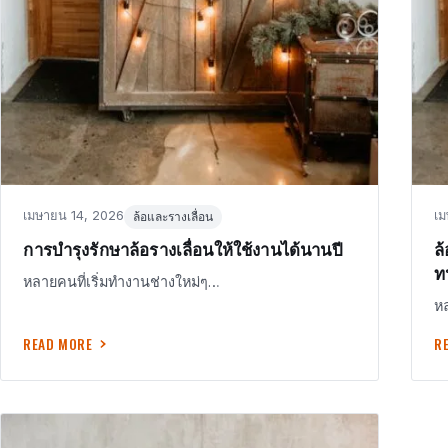
Posted
in
Po
เมษายน 14, 2026
เม
ล้อและรางเลื่อน
on
o
การบำรุงรักษาล้อรางเลื่อนให้ใช้งานได้นานปี
ล
ท
หลายคนที่เริ่มทำงานช่างใหม่ๆ…
หล
READ MORE
R