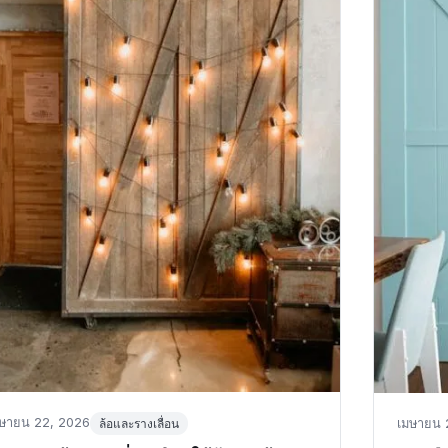
sted
in
Posted
ษายน 22, 2026
ล้อและรางเลื่อน
เมษายน 
n
on