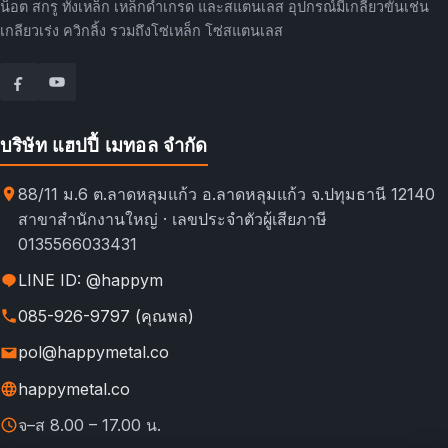
น็อต สกรู ทั้งเหล็ก เหล็กดำเกรด และสแตนเลส อุปกรณ์มีเกลียวขันเช่น
เกลียวเร่ง ควิกลิ้ง รวมถึงโซ่เหล็ก โซ่สแตนเลส
บริษัท แฮปปี้ เมทอล จำกัด
88/11 ม.6 ต.ลาดหลุมแก้ว อ.ลาดหลุมแก้ว จ.ปทุมธานี 12140
สาขาสำนักงานใหญ่ · เลขประจำตัวผู้เสียภาษี
0135566033431
LINE ID: @happym
085-926-9797 (คุณพล)
pol@happymetal.co
happymetal.co
จ–ส 8.00 – 17.00 น.