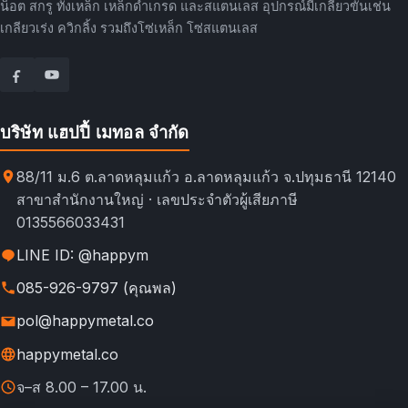
น็อต สกรู ทั้งเหล็ก เหล็กดำเกรด และสแตนเลส อุปกรณ์มีเกลียวขันเช่น
เกลียวเร่ง ควิกลิ้ง รวมถึงโซ่เหล็ก โซ่สแตนเลส
บริษัท แฮปปี้ เมทอล จำกัด
88/11 ม.6 ต.ลาดหลุมแก้ว อ.ลาดหลุมแก้ว จ.ปทุมธานี 12140
สาขาสำนักงานใหญ่ · เลขประจำตัวผู้เสียภาษี
0135566033431
LINE ID: @happym
085-926-9797 (คุณพล)
pol@happymetal.co
happymetal.co
จ–ส 8.00 – 17.00 น.