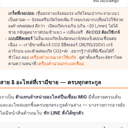
สนาม/บนที่สูง
เกร็ดที่เจอบ่อย:
เชื่อมกลางแจ้งลมแรง แก๊สโดนเป่ากระจาย แนว
เป็นตามด — บังลมหรือเปิดไหลเพิ่ม ถ้าลมแรงมากเปลี่ยนไปใช้ลวด
self-shielded ดีกว่า · เปิดแก๊สแรงเกิน (เกิน ~20 L/min) ไม่ได้
ช่วย กลับดูดอากาศปนเข้าแนว + เปลืองฟรี ·
ถัง CO2 ต้องใช้เกจ์
แบบมีฮีตเตอร์
ไม่งั้นเจอแก๊สเย็นจัดจนเกจ์/ท่อแข็งตอนเชื่อมต่อ
เนื่อง — เรามีขายทั้งเกจ์ CO2 มีฮีตเตอร์ (36/110/220V) เกจ์
อาร์กอน และตัวผสมแก๊ส CO2+Ar · อยากรู้ว่าถังที่มีเชื่อมได้กี่
ชั่วโมง ลอง
เครื่องคำนวณเวลาใช้แก๊ส
· ดูค่าตั้งเครื่อง+อัตราไหล
ตามความหนาที่
เครื่องคำนวณกระแสเชื่อม
สาย & อะไหล่ที่เรามีขาย — ครบทุกตระกูล
เราเป็น
ตัวแทนจำหน่ายอะไหล่ปืนเชื่อม MIG
มีทั้งสายครบเส้น
และอะไหล่แยกชิ้นครบทุกตระกูลด้านล่าง — บางรายการอาจยัง
ไม่มีหน้าสินค้าบนเว็บ
ทัก LINE สั่งได้ทุกตัว