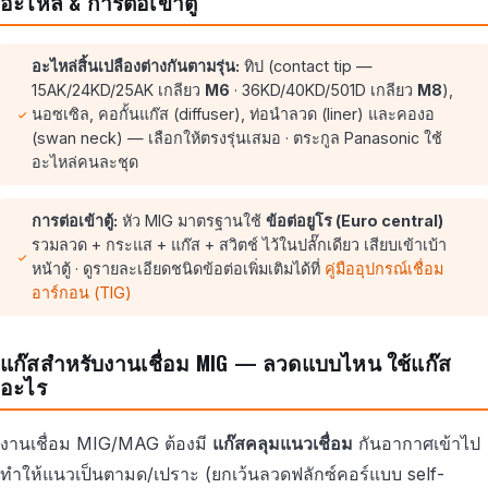
อะไหล่ & การต่อเข้าตู้
อะไหล่สิ้นเปลืองต่างกันตามรุ่น:
ทิป (contact tip —
15AK/24KD/25AK เกลียว
M6
· 36KD/40KD/501D เกลียว
M8
),
นอซเซิล, คอกั้นแก๊ส (diffuser), ท่อนำลวด (liner) และคองอ
(swan neck) — เลือกให้ตรงรุ่นเสมอ · ตระกูล Panasonic ใช้
อะไหล่คนละชุด
การต่อเข้าตู้:
หัว MIG มาตรฐานใช้
ข้อต่อยูโร (Euro central)
รวมลวด + กระแส + แก๊ส + สวิตช์ ไว้ในปลั๊กเดียว เสียบเข้าเบ้า
หน้าตู้ · ดูรายละเอียดชนิดข้อต่อเพิ่มเติมได้ที่
คู่มืออุปกรณ์เชื่อม
อาร์กอน (TIG)
แก๊สสำหรับงานเชื่อม MIG — ลวดแบบไหน ใช้แก๊ส
อะไร
งานเชื่อม MIG/MAG ต้องมี
แก๊สคลุมแนวเชื่อม
กันอากาศเข้าไป
ทำให้แนวเป็นตามด/เปราะ (ยกเว้นลวดฟลักซ์คอร์แบบ self-