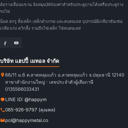
ล้อรางเลื่อนแขวน ล้อหมุน360องศาสำหรับประตูบานโค้งหรือประตูราง
รถไฟ
น็อต สกรู ทั้งเหล็ก เหล็กดำเกรด และสแตนเลส อุปกรณ์มีเกลียวขันเช่น
เกลียวเร่ง ควิกลิ้ง รวมถึงโซ่เหล็ก โซ่สแตนเลส
บริษัท แฮปปี้ เมทอล จำกัด
88/11 ม.6 ต.ลาดหลุมแก้ว อ.ลาดหลุมแก้ว จ.ปทุมธานี 12140
สาขาสำนักงานใหญ่ · เลขประจำตัวผู้เสียภาษี
0135566033431
LINE ID: @happym
085-926-9797 (คุณพล)
pol@happymetal.co