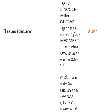
· OTC ·
LINCOLN ·
Miller ·
CHOWEL
(ตู้เกาหลี) ·
โรลเลอร์ป้อนลวด
ค้นหา
Binzel/ยูโร ·
MEGMEET
— ครบร่อง
U/V/ฟันปลา
ขนาด 0.8–
1.6
ตัวล็อกสาย
หน้าฟีด ·
เข็มนำลวด
(PANA/
ยูโร) · ตัว
กดลวด · ตัว