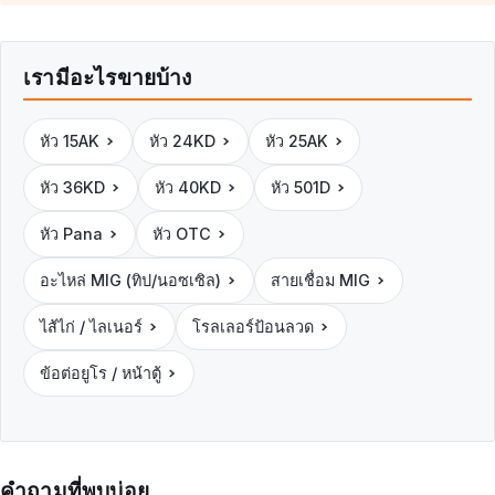
เรามีอะไรขายบ้าง
หัว 15AK
หัว 24KD
หัว 25AK
หัว 36KD
หัว 40KD
หัว 501D
หัว Pana
หัว OTC
อะไหล่ MIG (ทิป/นอซเซิล)
สายเชื่อม MIG
ไส้ไก่ / ไลเนอร์
โรลเลอร์ป้อนลวด
ข้อต่อยูโร / หน้าตู้
คำถามที่พบบ่อย