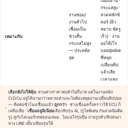
เนื่องนาน ·
กระแสสูง ·
งานซ่อม/
ลวดฟลักซ์
งานทั่วไป
คอร์ (ผิว
เชื่อมเป็น
หยาบ ขัดรู
เหมาะกับ
ช่วงสั้น
เร็ว) · งาน
กระแสไม่สูง
ออโต้/โร
— ประหยัด
บอท/pulse
สุด
ที่หยุด
เปลี่ยนทิป
แล้วเสีย
เวลาแพง
เลือกยังไงให้คุ้ม:
ส่วนต่างราคาต่อตัวไม่กี่บาท แต่ในงานหนัก
CrZrCu อยู่ได้นานกว่าหลายเท่าและไม่ต้องหยุดงานเปลี่ยนทิปบ่อย
— คิดต่อชั่วโมงเชื่อมแล้ว
ถูกกว่า
· ช่างเชื่อมครั้งคราวใช้ ECU ก็
เหลือเฟือ ·
เชื่อมอลูมิเนียม
เลือกทิปรุ่น AL (รูโตพิเศษ กันลวดนิ่มติด
รู) คู่กับไลเนอร์เทฟลอนเสมอ · ไม่แน่ใจรุ่นปืน ถ่ายรูปหัว/ทิปส่งมา
ทาง LINE เดี๋ยวเทียบรุ่นให้