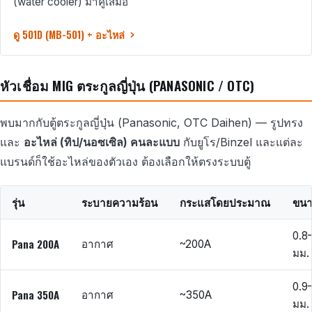
(water cooler) มาคู่เสมอ
ดู 501D (MB-501) + อะไหล่
หัวเชื่อม MIG ตระกูลญี่ปุ่น (PANASONIC / OTC)
พบมากกับตู้ตระกูลญี่ปุ่น (Panasonic, OTC Daihen) — รูปทรง
และ
อะไหล่ (ทิป/นอซเซิล) คนละแบบ
กับยูโร/Binzel และแต่ละ
แบรนด์ก็ใช้อะไหล่ของตัวเอง ต้องเลือกให้ตรงระบบตู้
รุ่น
ระบายความร้อน
กระแสโดยประมาณ
ขน
0.8–
Pana 200A
อากาศ
~200A
มม.
0.9–
Pana 350A
อากาศ
~350A
มม.