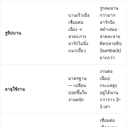
รูกลมนาน
บานเร็วเมื่อ
กว่ามาก
เชื่อมต่อ
อาร์กนิ่ง
เนื่อง →
สม่ำเสมอ ·
รูทิปบาน
ลวดแกว่ง
ลวดละลาย
อาร์กไม่นิ่ง
ติดปลายทิป
แนวเบี้ยว
(burnback)
ยากกว่า
งานต่อ
มาตรฐาน
เนื่อง/
— เปลี่ยน
กระแสสูง
อายุใช้งาน
บ่อยขึ้นใน
อยู่ได้นาน
งานหนัก
กว่าราว 3–
5 เท่า
เชื่อมต่อ