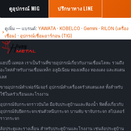
ดูอุปกรณ์ MIG
ปรึกษาทาง LINE
ดูเพิ่ม — แบรนด์:
YAWATA
·
KOBELCO
·
Gemini
·
RILON (เครื่อง
เชื่อม)
·
อุปกรณ์เชื่อมอาร์กอน (TIG)
แฮปปี้ เมทอล เราเป็นร้านที่ขายอุปกรณ์เกี่ยวกับงานเชื่อมโลหะ รวมถึง
อะไหล่สำหรับงานเชื่อมเหล็ก อลูมิเนียม ทองเหลือง ทองแดง และสแตน
เลส
ขายอุปกรณ์ทำเฟอร์นิเจอร์ อุปกรณ์ทำเครื่องครัวสแตนเลส ทั้งสำหรับ
ใช้ในครัวเรือนและโรงงาน
อุปกรณ์จับกระจกราวบันได มือจับประตูบ้านและห้องน้ำ ฟิตติ้งเกี่ยวกับ
อุปกรณ์จับยึดกระจกเช่นตัวหนีบกระจก บานพับ ขาจับกระจก สไปเดอร์
ราวกระจก
ล้อประตูและรางเลื่อน สำหรับประตูบ้านและโรงงาน เช่นล้อประตูบ้าน