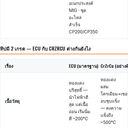
อเนกประสงค์
MIG · ชุด
อะไหล่
สำเร็จ
CP200/CP350
ทิปมี 2 เกรด — ECU กับ CRZRCU ต่างกันยังไง
เรื่อง
ECU (มาตรฐาน)
CrZrCu (อย่างด
ทองแดง
ทองแดง
ผสม
บริสุทธิ์ —
โครเมียม+เซอร
นำไฟฟ้าดี
เนื้อวัสดุ
อบชุบแข็ง
สุด แต่เนื้อ
— คงความ
อ่อน เริ่มนิ่ม
แข็งถึง
ที่ ~200°C
~500°C