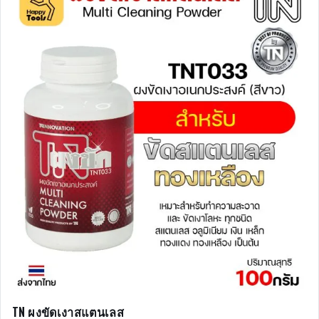
TN ผงขัดเงาสแตนเลส