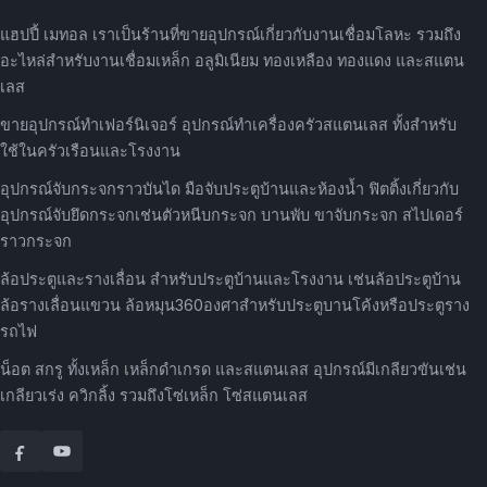
แฮปปี้ เมทอล เราเป็นร้านที่ขายอุปกรณ์เกี่ยวกับงานเชื่อมโลหะ รวมถึง
อะไหล่สำหรับงานเชื่อมเหล็ก อลูมิเนียม ทองเหลือง ทองแดง และสแตน
เลส
ขายอุปกรณ์ทำเฟอร์นิเจอร์ อุปกรณ์ทำเครื่องครัวสแตนเลส ทั้งสำหรับ
ใช้ในครัวเรือนและโรงงาน
อุปกรณ์จับกระจกราวบันได มือจับประตูบ้านและห้องน้ำ ฟิตติ้งเกี่ยวกับ
อุปกรณ์จับยึดกระจกเช่นตัวหนีบกระจก บานพับ ขาจับกระจก สไปเดอร์
ราวกระจก
ล้อประตูและรางเลื่อน สำหรับประตูบ้านและโรงงาน เช่นล้อประตูบ้าน
ล้อรางเลื่อนแขวน ล้อหมุน360องศาสำหรับประตูบานโค้งหรือประตูราง
รถไฟ
น็อต สกรู ทั้งเหล็ก เหล็กดำเกรด และสแตนเลส อุปกรณ์มีเกลียวขันเช่น
เกลียวเร่ง ควิกลิ้ง รวมถึงโซ่เหล็ก โซ่สแตนเลส