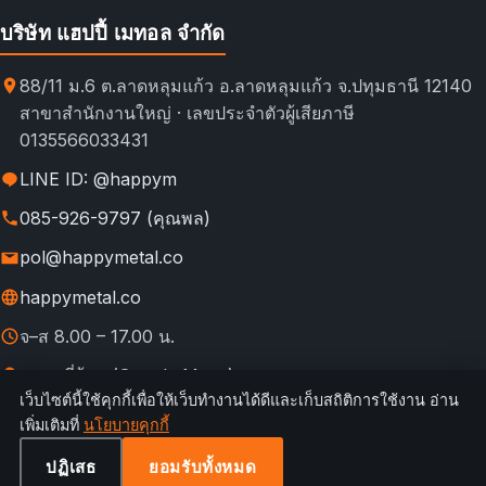
บริษัท แฮปปี้ เมทอล จำกัด
88/11 ม.6 ต.ลาดหลุมแก้ว อ.ลาดหลุมแก้ว จ.ปทุมธานี 12140
สาขาสำนักงานใหญ่ · เลขประจำตัวผู้เสียภาษี
0135566033431
LINE ID: @happym
085-926-9797 (คุณพล)
pol@happymetal.co
happymetal.co
จ–ส 8.00 – 17.00 น.
ดูแผนที่ร้าน (Google Maps)
เว็บไซต์นี้ใช้คุกกี้เพื่อให้เว็บทำงานได้ดีและเก็บสถิติการใช้งาน อ่าน
© 2026 happymetal.co. All rights reserved.
เพิ่มเติมที่
นโยบายคุกกี้
ข้อ
กฎการใช้งาน &
นโยบายความ
นโยบาย
นโยบาย
เทียบช่อง
กำหนดการ
ความเป็นส่วนตัว
เป็นส่วนตัว
คืนสินค้า
คุกกี้
ทางสั่งซื้อ
ปฏิเสธ
ยอมรับทั้งหมด
ใช้บริการ