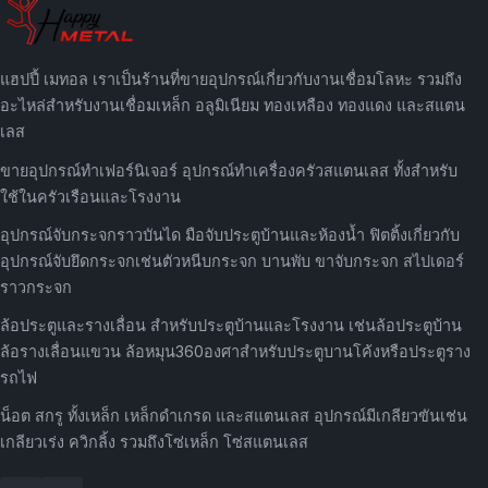
แฮปปี้ เมทอล เราเป็นร้านที่ขายอุปกรณ์เกี่ยวกับงานเชื่อมโลหะ รวมถึง
อะไหล่สำหรับงานเชื่อมเหล็ก อลูมิเนียม ทองเหลือง ทองแดง และสแตน
เลส
ขายอุปกรณ์ทำเฟอร์นิเจอร์ อุปกรณ์ทำเครื่องครัวสแตนเลส ทั้งสำหรับ
ใช้ในครัวเรือนและโรงงาน
อุปกรณ์จับกระจกราวบันได มือจับประตูบ้านและห้องน้ำ ฟิตติ้งเกี่ยวกับ
อุปกรณ์จับยึดกระจกเช่นตัวหนีบกระจก บานพับ ขาจับกระจก สไปเดอร์
ราวกระจก
ล้อประตูและรางเลื่อน สำหรับประตูบ้านและโรงงาน เช่นล้อประตูบ้าน
ล้อรางเลื่อนแขวน ล้อหมุน360องศาสำหรับประตูบานโค้งหรือประตูราง
รถไฟ
น็อต สกรู ทั้งเหล็ก เหล็กดำเกรด และสแตนเลส อุปกรณ์มีเกลียวขันเช่น
เกลียวเร่ง ควิกลิ้ง รวมถึงโซ่เหล็ก โซ่สแตนเลส