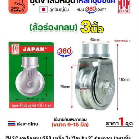
CH.SC ชุดล้อหมุน360 เหล็ก ไม่มีสปริง 3″ ร่องกลม (ครบทั้ง