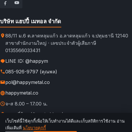
บริษัท แฮปปี้ เมทอล จำกัด
88/11 ม.6 ต.ลาดหลุมแก้ว อ.ลาดหลุมแก้ว จ.ปทุมธานี 12140
สาขาสำนักงานใหญ่ · เลขประจำตัวผู้เสียภาษี
0135566033431
LINE ID: @happym
085-926-9797 (คุณพล)
pol@happymetal.co
happymetal.co
จ–ส 8.00 – 17.00 น.
ดูแผนที่ร้าน (Google Maps)
เว็บไซต์นี้ใช้คุกกี้เพื่อให้เว็บทำงานได้ดีและเก็บสถิติการใช้งาน อ่าน
© 2026 happymetal.co. All rights reserved.
เพิ่มเติมที่
นโยบายคุกกี้
ข้อ
กฎการใช้งาน &
นโยบายความ
นโยบาย
นโยบาย
เทียบช่อง