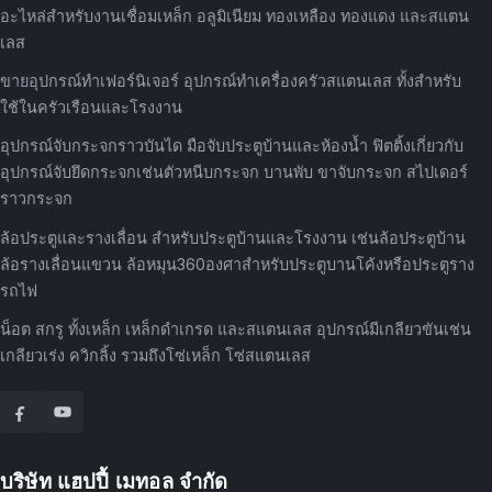
อะไหล่สำหรับงานเชื่อมเหล็ก อลูมิเนียม ทองเหลือง ทองแดง และสแตน
เลส
ขายอุปกรณ์ทำเฟอร์นิเจอร์ อุปกรณ์ทำเครื่องครัวสแตนเลส ทั้งสำหรับ
ใช้ในครัวเรือนและโรงงาน
อุปกรณ์จับกระจกราวบันได มือจับประตูบ้านและห้องน้ำ ฟิตติ้งเกี่ยวกับ
อุปกรณ์จับยึดกระจกเช่นตัวหนีบกระจก บานพับ ขาจับกระจก สไปเดอร์
ราวกระจก
ล้อประตูและรางเลื่อน สำหรับประตูบ้านและโรงงาน เช่นล้อประตูบ้าน
ล้อรางเลื่อนแขวน ล้อหมุน360องศาสำหรับประตูบานโค้งหรือประตูราง
รถไฟ
น็อต สกรู ทั้งเหล็ก เหล็กดำเกรด และสแตนเลส อุปกรณ์มีเกลียวขันเช่น
เกลียวเร่ง ควิกลิ้ง รวมถึงโซ่เหล็ก โซ่สแตนเลส
บริษัท แฮปปี้ เมทอล จำกัด