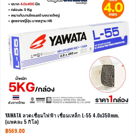
YAWATA ลวดเชื่อมไฟฟ้า เชื่อมเหล็ก L-55 4.0x350mm.
(แพคละ 5 กิโล)
฿
569.00