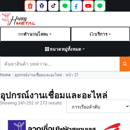
คำนวนโลหะ
บริการ
หมวดหมู่ทั้งหมด
ค้นหา
สินค้า
Home
/
อุปกรณ์งานเชื่อมและอะไหล่
/
หน้า 21
และ
บทความ
อุปกรณ์งานเชื่อมและอะไหล่
Showing 241–252 of 273 results