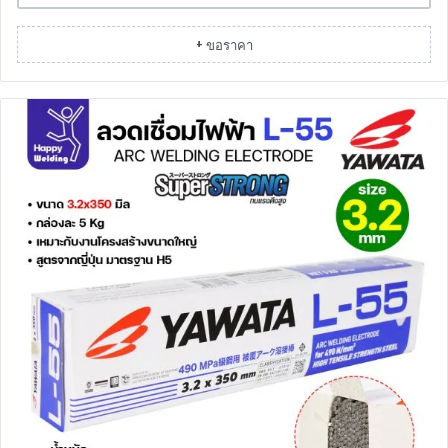
+ ขอราคา