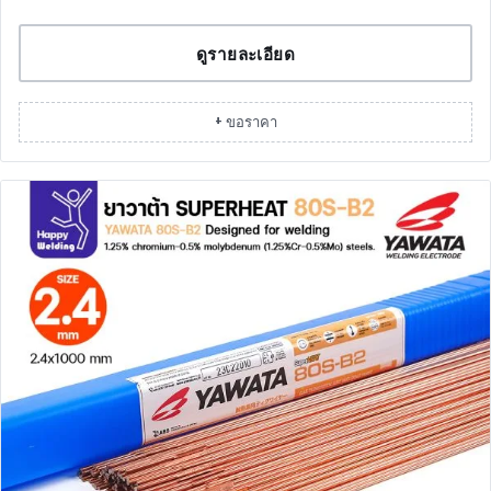
ดูรายละเอียด
+ ขอราคา