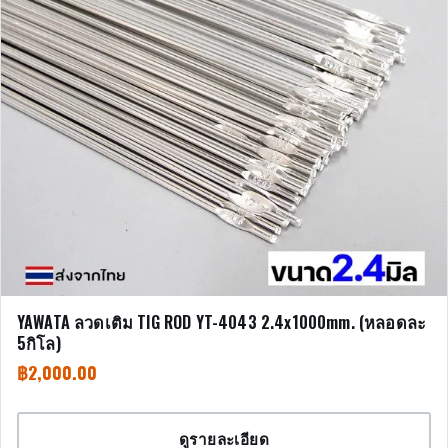
YAWATA ลวดเติม TIG ROD YT-4043 2.4x1000mm. (หลอดละ
5กิโล)
฿
2,000.00
ดูรายละเอียด