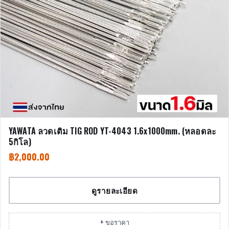
YAWATA ลวดเติม TIG ROD YT-4043 1.6x1000mm. (หลอดละ
5กิโล)
฿
2,000.00
ดูรายละเอียด
+ ขอราคา