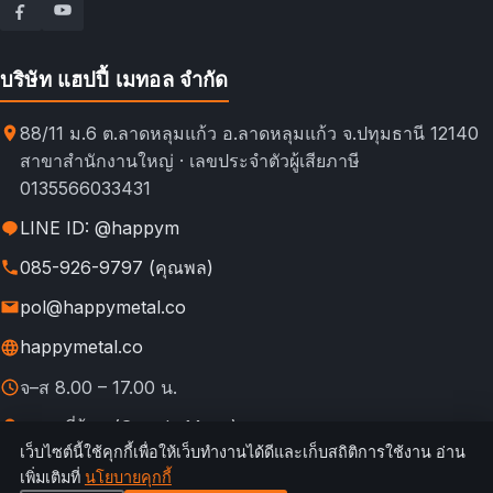
บริษัท แฮปปี้ เมทอล จำกัด
88/11 ม.6 ต.ลาดหลุมแก้ว อ.ลาดหลุมแก้ว จ.ปทุมธานี 12140
สาขาสำนักงานใหญ่ · เลขประจำตัวผู้เสียภาษี
0135566033431
LINE ID: @happym
085-926-9797 (คุณพล)
pol@happymetal.co
happymetal.co
จ–ส 8.00 – 17.00 น.
ดูแผนที่ร้าน (Google Maps)
เว็บไซต์นี้ใช้คุกกี้เพื่อให้เว็บทำงานได้ดีและเก็บสถิติการใช้งาน อ่าน
© 2026 happymetal.co. All rights reserved.
เพิ่มเติมที่
นโยบายคุกกี้
ข้อ
กฎการใช้งาน &
นโยบายความ
นโยบาย
นโยบาย
เทียบช่อง