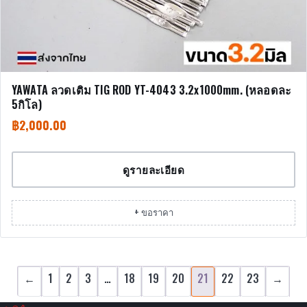
YAWATA ลวดเติม TIG ROD YT-4043 3.2x1000mm. (หลอดละ
5กิโล)
฿
2,000.00
ดูรายละเอียด
+ ขอราคา
←
1
2
3
…
18
19
20
21
22
23
→