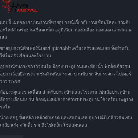
แฮปปี้ เมทอล เราเป็นร้านที่ขายอุปกรณ์เกี่ยวกับงานเชื่อมโลหะ รวมถึง
อะไหล่สำหรับงานเชื่อมเหล็ก อลูมิเนียม ทองเหลือง ทองแดง และสแตน
เลส
ขายอุปกรณ์ทำเฟอร์นิเจอร์ อุปกรณ์ทำเครื่องครัวสแตนเลส ทั้งสำหรับ
ใช้ในครัวเรือนและโรงงาน
อุปกรณ์จับกระจกราวบันได มือจับประตูบ้านและห้องน้ำ ฟิตติ้งเกี่ยวกับ
อุปกรณ์จับยึดกระจกเช่นตัวหนีบกระจก บานพับ ขาจับกระจก สไปเดอร์
ราวกระจก
ล้อประตูและรางเลื่อน สำหรับประตูบ้านและโรงงาน เช่นล้อประตูบ้าน
ล้อรางเลื่อนแขวน ล้อหมุน360องศาสำหรับประตูบานโค้งหรือประตูราง
รถไฟ
น็อต สกรู ทั้งเหล็ก เหล็กดำเกรด และสแตนเลส อุปกรณ์มีเกลียวขันเช่น
เกลียวเร่ง ควิกลิ้ง รวมถึงโซ่เหล็ก โซ่สแตนเลส