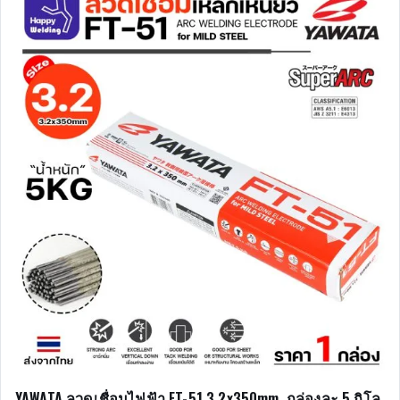
YAWATA ลวดเชื่อมไฟฟ้า FT-51 3.2x350mm. กล่องละ 5 กิโล