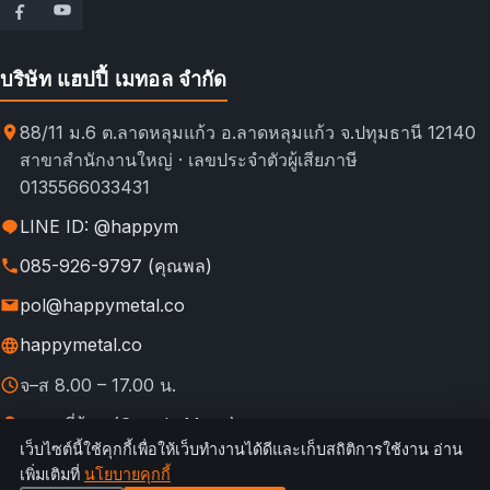
บริษัท แฮปปี้ เมทอล จำกัด
88/11 ม.6 ต.ลาดหลุมแก้ว อ.ลาดหลุมแก้ว จ.ปทุมธานี 12140
สาขาสำนักงานใหญ่ · เลขประจำตัวผู้เสียภาษี
0135566033431
LINE ID: @happym
085-926-9797 (คุณพล)
pol@happymetal.co
happymetal.co
จ–ส 8.00 – 17.00 น.
ดูแผนที่ร้าน (Google Maps)
เว็บไซต์นี้ใช้คุกกี้เพื่อให้เว็บทำงานได้ดีและเก็บสถิติการใช้งาน อ่าน
© 2026 happymetal.co. All rights reserved.
เพิ่มเติมที่
นโยบายคุกกี้
ข้อ
กฎการใช้งาน &
นโยบายความ
นโยบาย
นโยบาย
เทียบช่อง