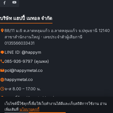
บริษัท แฮปปี้ เมทอล จำกัด
88/11 ม.6 ต.ลาดหลุมแก้ว อ.ลาดหลุมแก้ว จ.ปทุมธานี 12140
สาขาสำนักงานใหญ่ · เลขประจำตัวผู้เสียภาษี
0135566033431
LINE ID: @happym
085-926-9797 (คุณพล)
pol@happymetal.co
happymetal.co
จ–ส 8.00 – 17.00 น.
ดูแผนที่ร้าน (Google Maps)
เว็บไซต์นี้ใช้คุกกี้เพื่อให้เว็บทำงานได้ดีและเก็บสถิติการใช้งาน อ่าน
© 2026 happymetal.co. All rights reserved.
เพิ่มเติมที่
นโยบายคุกกี้
ข้อ
กฎการใช้งาน &
นโยบายความ
นโยบาย
นโยบาย
เทียบช่อง