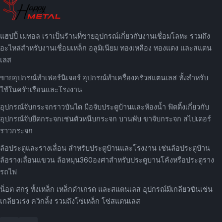
แฮปปี้ เมทอล เราเป็นร้านที่ขายอุปกรณ์เกี่ยวกับงานเชื่อมโลหะ รวมถึง
อะไหล่สำหรับงานเชื่อมเหล็ก อลูมิเนียม ทองเหลือง ทองแดง และสแตน
เลส
ขายอุปกรณ์ทำเฟอร์นิเจอร์ อุปกรณ์ทำเครื่องครัวสแตนเลส ทั้งสำหรับ
ใช้ในครัวเรือนและโรงงาน
อุปกรณ์จับกระจกราวบันได มือจับประตูบ้านและห้องน้ำ ฟิตติ้งเกี่ยวกับ
อุปกรณ์จับยึดกระจกเช่นตัวหนีบกระจก บานพับ ขาจับกระจก สไปเดอร์
ราวกระจก
ล้อประตูและรางเลื่อน สำหรับประตูบ้านและโรงงาน เช่นล้อประตูบ้าน
ล้อรางเลื่อนแขวน ล้อหมุน360องศาสำหรับประตูบานโค้งหรือประตูราง
รถไฟ
น็อต สกรู ทั้งเหล็ก เหล็กดำเกรด และสแตนเลส อุปกรณ์มีเกลียวขันเช่น
เกลียวเร่ง ควิกลิ้ง รวมถึงโซ่เหล็ก โซ่สแตนเลส