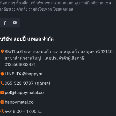
น็อต สกรู ทั้งเหล็ก เหล็กดำเกรด และสแตนเลส อุปกรณ์มีเกลียวขันเช่น
เกลียวเร่ง ควิกลิ้ง รวมถึงโซ่เหล็ก โซ่สแตนเลส
บริษัท แฮปปี้ เมทอล จำกัด
88/11 ม.6 ต.ลาดหลุมแก้ว อ.ลาดหลุมแก้ว จ.ปทุมธานี 12140
สาขาสำนักงานใหญ่ · เลขประจำตัวผู้เสียภาษี
0135566033431
LINE ID: @happym
085-926-9797 (คุณพล)
pol@happymetal.co
happymetal.co
จ–ส 8.00 – 17.00 น.