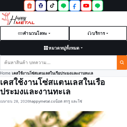
คำนวนโลหะ
บริการ
หมวดหมู่ทั้งหมด
ค้นหา
สินค้า
Home
/
เคสใช้งานโซ่สแตนเลสในเรือประมงและงานทะเล
และ
เคสใช้งานโซ่สแตนเลสในเรือ
บทความ
ประมงและงานทะเล
Posted
by
in
เมษายน 28, 2026
happymetal.co
น็อต สกรู และโซ่
on