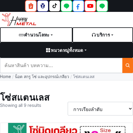
คำนวนโลหะ
บริการ
หมวดหมู่ทั้งหมด
ค้นหา
สินค้า
Home
/
น็อต สกรู โซ่ และอุปกรณ์เกลียว
/
โซ่สแตนเลส
และ
บทความ
โซ่สแตนเลส
Showing all 9 results