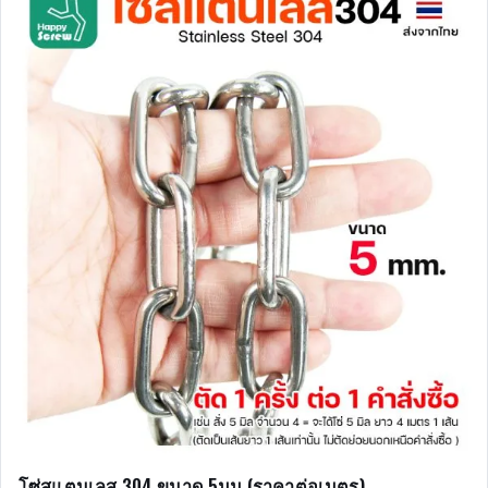
โซ่สแตนเลส 304 ขนาด 5มม (ราคาต่อเมตร)