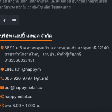
น็อต สกรู ทั้งเหล็ก เหล็กดำเกรด และสแตนเลส อุปกรณ์มีเกลียวขันเช่น
เกลียวเร่ง ควิกลิ้ง รวมถึงโซ่เหล็ก โซ่สแตนเลส
บริษัท แฮปปี้ เมทอล จำกัด
88/11 ม.6 ต.ลาดหลุมแก้ว อ.ลาดหลุมแก้ว จ.ปทุมธานี 12140
สาขาสำนักงานใหญ่ · เลขประจำตัวผู้เสียภาษี
0135566033431
LINE ID: @happym
085-926-9797 (คุณพล)
pol@happymetal.co
happymetal.co
จ–ส 8.00 – 17.00 น.