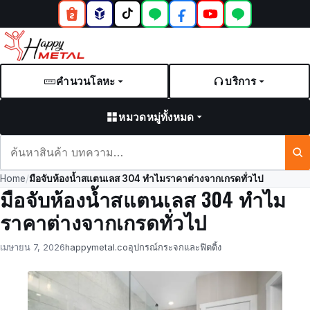
คำนวนโลหะ
บริการ
หมวดหมู่ทั้งหมด
ค้นหา
สินค้า
Home
/
มือจับห้องน้ำสแตนเลส 304 ทำไมราคาต่างจากเกรดทั่วไป
และ
มือจับห้องน้ำสแตนเลส 304 ทำไม
บทความ
ราคาต่างจากเกรดทั่วไป
Posted
by
in
เมษายน 7, 2026
happymetal.co
อุปกรณ์กระจกและฟิตติ้ง
on