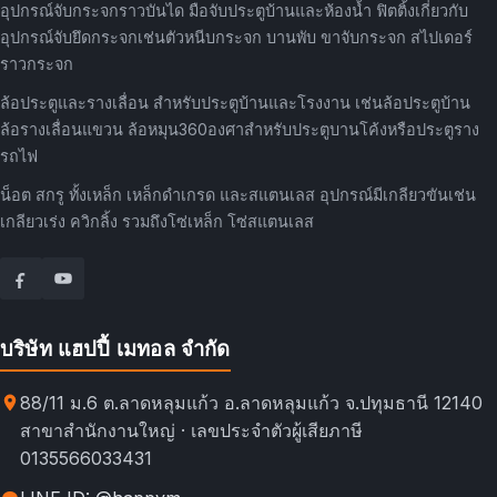
อุปกรณ์จับกระจกราวบันได มือจับประตูบ้านและห้องน้ำ ฟิตติ้งเกี่ยวกับ
อุปกรณ์จับยึดกระจกเช่นตัวหนีบกระจก บานพับ ขาจับกระจก สไปเดอร์
ราวกระจก
ล้อประตูและรางเลื่อน สำหรับประตูบ้านและโรงงาน เช่นล้อประตูบ้าน
ล้อรางเลื่อนแขวน ล้อหมุน360องศาสำหรับประตูบานโค้งหรือประตูราง
รถไฟ
น็อต สกรู ทั้งเหล็ก เหล็กดำเกรด และสแตนเลส อุปกรณ์มีเกลียวขันเช่น
เกลียวเร่ง ควิกลิ้ง รวมถึงโซ่เหล็ก โซ่สแตนเลส
บริษัท แฮปปี้ เมทอล จำกัด
88/11 ม.6 ต.ลาดหลุมแก้ว อ.ลาดหลุมแก้ว จ.ปทุมธานี 12140
สาขาสำนักงานใหญ่ · เลขประจำตัวผู้เสียภาษี
0135566033431