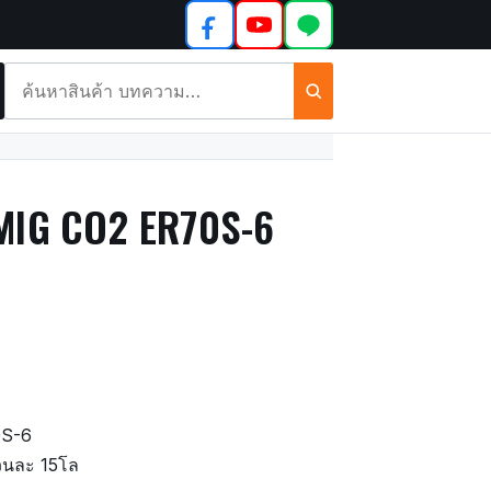
ค้นหา
สินค้า
และ
บทความ
MIG CO2 ER70S-6
0S-6
วนละ 15โล