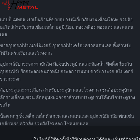
แฮปปี้ เมทอล เราเป็นร้านที่ขายอุปกรณ์เกี่ยวกับงานเชื่อมโลหะ รวมถึง
อะไหล่สำหรับงานเชื่อมเหล็ก อลูมิเนียม ทองเหลือง ทองแดง และสแตน
เลส
ขายอุปกรณ์ทำเฟอร์นิเจอร์ อุปกรณ์ทำเครื่องครัวสแตนเลส ทั้งสำหรับ
ใช้ในครัวเรือนและโรงงาน
อุปกรณ์จับกระจกราวบันได มือจับประตูบ้านและห้องน้ำ ฟิตติ้งเกี่ยวกับ
อุปกรณ์จับยึดกระจกเช่นตัวหนีบกระจก บานพับ ขาจับกระจก สไปเดอร์
ราวกระจก
ล้อประตูและรางเลื่อน สำหรับประตูบ้านและโรงงาน เช่นล้อประตูบ้าน
ล้อรางเลื่อนแขวน ล้อหมุน360องศาสำหรับประตูบานโค้งหรือประตูราง
รถไฟ
น็อต สกรู ทั้งเหล็ก เหล็กดำเกรด และสแตนเลส อุปกรณ์มีเกลียวขันเช่น
เกลียวเร่ง ควิกลิ้ง รวมถึงโซ่เหล็ก โซ่สแตนเลส
เว็บไซต์นี้ใช้คุกกี้เพื่อให้เว็บทำงานได้ดีและเก็บสถิติการใช