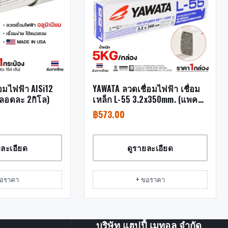
่อมไฟฟ้า AlSi12
YAWATA ลวดเชื่อมไฟฟ้า เชื่อม
ลอดละ 2กิโล)
เหล็ก L-55 3.2x350mm. (แพค
ละ 5 กิโล)
฿
573.00
ยละเอียด
ดูรายละเอียด
ขอราคา
+ ขอราคา
บริษัท แฮปปี้ เมทอล จำกัด