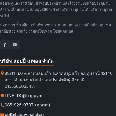
ล้อประตูและรางเลื่อน สำหรับประตูบ้านและโรงงาน เช่นล้อประตูบ้าน
ล้อรางเลื่อนแขวน ล้อหมุน360องศาสำหรับประตูบานโค้งหรือประตูราง
รถไฟ
น็อต สกรู ทั้งเหล็ก เหล็กดำเกรด และสแตนเลส อุปกรณ์มีเกลียวขันเช่น
เกลียวเร่ง ควิกลิ้ง รวมถึงโซ่เหล็ก โซ่สแตนเลส
บริษัท แฮปปี้ เมทอล จำกัด
88/11 ม.6 ต.ลาดหลุมแก้ว อ.ลาดหลุมแก้ว จ.ปทุมธานี 12140
สาขาสำนักงานใหญ่ · เลขประจำตัวผู้เสียภาษี
0135566033431
LINE ID: @happym
085-926-9797 (คุณพล)
pol@happymetal.co