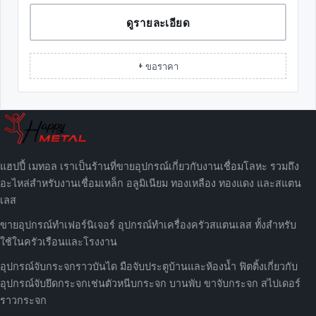
ดูรายละเอียด
+ ขอราคา
แฮปปี้ เมทอล เราเป็นร้านที่ขายอุปกรณ์เกี่ยวกับงานเชื่อมโลหะ รวมถึง
อะไหล่สำหรับงานเชื่อมเหล็ก อลูมิเนียม ทองเหลือง ทองแดง และสแตน
เลส
ขายอุปกรณ์ทำเฟอร์นิเจอร์ อุปกรณ์ทำเครื่องครัวสแตนเลส ทั้งสำหรับ
ใช้ในครัวเรือนและโรงงาน
อุปกรณ์จับกระจกราวบันได มือจับประตูบ้านและห้องน้ำ ฟิตติ้งเกี่ยวกับ
อุปกรณ์จับยึดกระจกเช่นตัวหนีบกระจก บานพับ ขาจับกระจก สไปเดอร์
ราวกระจก