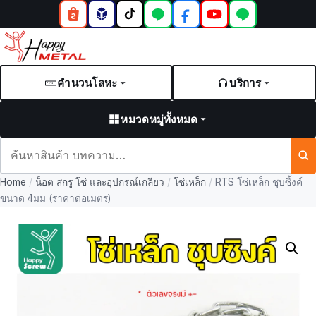
คำนวนโลหะ
บริการ
หมวดหมู่ทั้งหมด
ค้นหา
สินค้า
Home
/
น็อต สกรู โซ่ และอุปกรณ์เกลียว
/
โซ่เหล็ก
/
RTS โซ่เหล็ก ชุบซิ้งค์
และ
ขนาด 4มม (ราคาต่อเมตร)
บทความ