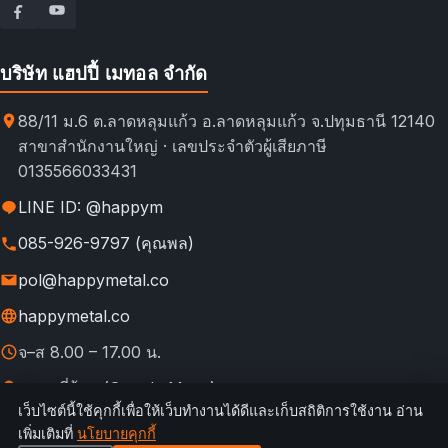
บริษัท แฮปปี้ เมทอล จำกัด
88/11 ม.6 ต.ลาดหลุมแก้ว อ.ลาดหลุมแก้ว จ.ปทุมธานี 12140
สาขาสำนักงานใหญ่ · เลขประจำตัวผู้เสียภาษี
0135566033431
LINE ID: @happym
085-926-9797 (คุณพล)
pol@happymetal.co
happymetal.co
จ–ส 8.00 – 17.00 น.
ดูแผนที่ร้าน (Google Maps)
เว็บไซต์นี้ใช้คุกกี้เพื่อให้เว็บทำงานได้ดีและเก็บสถิติการใช้งาน อ่าน
© 2026 happymetal.co. All rights reserved.
เพิ่มเติมที่
นโยบายคุกกี้
ข้อ
กฎการใช้งาน &
นโยบายความ
นโยบาย
นโยบาย
เทียบช่อง