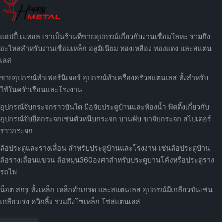
แฮปปี้ เมทอล เราเป็นร้านที่ขายอุปกรณ์เกี่ยวกับงานเชื่อมโลหะ รวมถึง
อะไหล่สำหรับงานเชื่อมเหล็ก อลูมิเนียม ทองเหลือง ทองแดง และสแตน
เลส
ขายอุปกรณ์ทำเฟอร์นิเจอร์ อุปกรณ์ทำเครื่องครัวสแตนเลส ทั้งสำหรับ
ใช้ในครัวเรือนและโรงงาน
อุปกรณ์จับกระจกราวบันได มือจับประตูบ้านและห้องน้ำ ฟิตติ้งเกี่ยวกับ
อุปกรณ์จับยึดกระจกเช่นตัวหนีบกระจก บานพับ ขาจับกระจก สไปเดอร์
ราวกระจก
ล้อประตูและรางเลื่อน สำหรับประตูบ้านและโรงงาน เช่นล้อประตูบ้าน
ล้อรางเลื่อนแขวน ล้อหมุน360องศาสำหรับประตูบานโค้งหรือประตูราง
รถไฟ
น็อต สกรู ทั้งเหล็ก เหล็กดำเกรด และสแตนเลส อุปกรณ์มีเกลียวขันเช่น
เกลียวเร่ง ควิกลิ้ง รวมถึงโซ่เหล็ก โซ่สแตนเลส