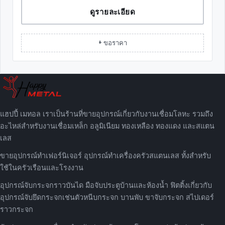
ดูรายละเอียด
+ ขอราคา
แฮปปี้ เมทอล เราเป็นร้านที่ขายอุปกรณ์เกี่ยวกับงานเชื่อมโลหะ รวมถึง
อะไหล่สำหรับงานเชื่อมเหล็ก อลูมิเนียม ทองเหลือง ทองแดง และสแตน
เลส
ขายอุปกรณ์ทำเฟอร์นิเจอร์ อุปกรณ์ทำเครื่องครัวสแตนเลส ทั้งสำหรับ
ใช้ในครัวเรือนและโรงงาน
อุปกรณ์จับกระจกราวบันได มือจับประตูบ้านและห้องน้ำ ฟิตติ้งเกี่ยวกับ
อุปกรณ์จับยึดกระจกเช่นตัวหนีบกระจก บานพับ ขาจับกระจก สไปเดอร์
ราวกระจก