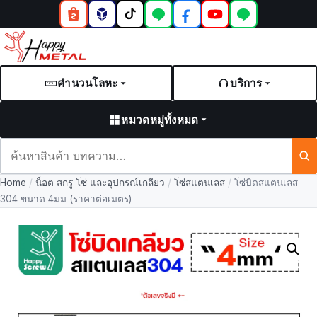
คำนวนโลหะ
บริการ
หมวดหมู่ทั้งหมด
ค้นหา
สินค้า
Home
/
น็อต สกรู โซ่ และอุปกรณ์เกลียว
/
โซ่สแตนเลส
/
โซ่บิดสแตนเลส
และ
304 ขนาด 4มม (ราคาต่อเมตร)
บทความ