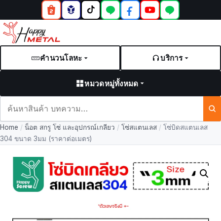
คำนวนโลหะ
บริการ
หมวดหมู่ทั้งหมด
ค้นหา
สินค้า
Home
/
น็อต สกรู โซ่ และอุปกรณ์เกลียว
/
โซ่สแตนเลส
/
โซ่บิดสแตนเลส
และ
304 ขนาด 3มม (ราคาต่อเมตร)
บทความ