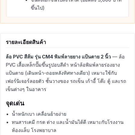
ขึ้นไป)
รายละเอียดสินค้า
ล้อ PVC สีส้ม รุ่น CM4 พิมพ์ลายยาง แป้นตาย 2 นิ้ว
— ล้อ
PVC เสื้อเหล็กปั๊มขึ้นรูปอบสีดำ หน้าล้อพิมพ์ลายร่องยาง
แป้นตาย (เดินหน้า-ถอยหลังทิศทางเดียว) เหมาะใช้กับ
เฟอร์นิเจอร์ลอยตัว ชั้นวางของ รถเข็น เก้าอี้ โต๊ะ ตู้ และรถ
เข็นต่างๆ ในอาคาร
จุดเด่น
น้ำหนักเบา เคลื่อนย้ายง่าย
ทนสารเคมี กรด ด่าง และน้ำมันได้ดี เหมาะกับโรงงาน
ห้องแล็บ โรงพยาบาล