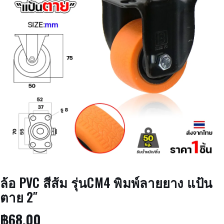
ล้อ PVC สีส้ม รุ่นCM4 พิมพ์ลายยาง แป้น
ตาย 2″
฿
68.00