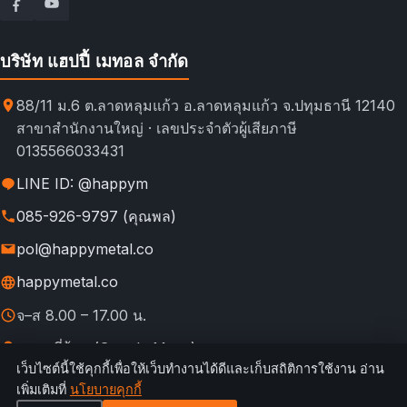
บริษัท แฮปปี้ เมทอล จำกัด
88/11 ม.6 ต.ลาดหลุมแก้ว อ.ลาดหลุมแก้ว จ.ปทุมธานี 12140
สาขาสำนักงานใหญ่ · เลขประจำตัวผู้เสียภาษี
0135566033431
LINE ID: @happym
085-926-9797 (คุณพล)
pol@happymetal.co
happymetal.co
จ–ส 8.00 – 17.00 น.
ดูแผนที่ร้าน (Google Maps)
เว็บไซต์นี้ใช้คุกกี้เพื่อให้เว็บทำงานได้ดีและเก็บสถิติการใช้งาน อ่าน
© 2026 happymetal.co. All rights reserved.
เพิ่มเติมที่
นโยบายคุกกี้
ข้อ
กฎการใช้งาน &
นโยบายความ
นโยบาย
นโยบาย
เทียบช่อง