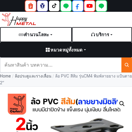
คำนวนโลหะ
บริการ
หมวดหมู่ทั้งหมด
ค้นหา
สินค้า
Home
/
ล้อประตูและรางเลื่อน
/
ล้อ PVC สีส้ม รุ่นCM4 พิมพ์ลายยาง แป้นตาย
และ
2″
บทความ