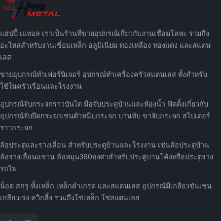
แฮปปี้ เมทอล เราเป็นร้านที่ขายอุปกรณ์เกี่ยวกับงานเชื่อมโลหะ รวมถึง
อะไหล่สำหรับงานเชื่อมเหล็ก อลูมิเนียม ทองเหลือง ทองแดง และสแตน
เลส
ขายอุปกรณ์ทำเฟอร์นิเจอร์ อุปกรณ์ทำเครื่องครัวสแตนเลส ทั้งสำหรับ
ใช้ในครัวเรือนและโรงงาน
อุปกรณ์จับกระจกราวบันได มือจับประตูบ้านและห้องน้ำ ฟิตติ้งเกี่ยวกับ
อุปกรณ์จับยึดกระจกเช่นตัวหนีบกระจก บานพับ ขาจับกระจก สไปเดอร์
ราวกระจก
ล้อประตูและรางเลื่อน สำหรับประตูบ้านและโรงงาน เช่นล้อประตูบ้าน
ล้อรางเลื่อนแขวน ล้อหมุน360องศาสำหรับประตูบานโค้งหรือประตูราง
รถไฟ
น็อต สกรู ทั้งเหล็ก เหล็กดำเกรด และสแตนเลส อุปกรณ์มีเกลียวขันเช่น
เกลียวเร่ง ควิกลิ้ง รวมถึงโซ่เหล็ก โซ่สแตนเลส