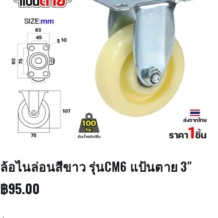
ล้อไนล่อนสีขาว รุ่นCM6 แป้นตาย 3″
฿
95.00