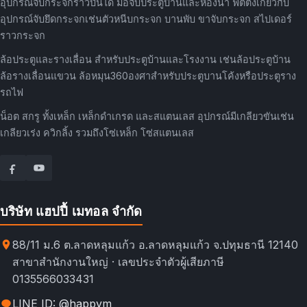
อุปกรณ์จับกระจกราวบันได มือจับประตูบ้านและห้องน้ำ ฟิตติ้งเกี่ยวกับ
อุปกรณ์จับยึดกระจกเช่นตัวหนีบกระจก บานพับ ขาจับกระจก สไปเดอร์
ราวกระจก
ล้อประตูและรางเลื่อน สำหรับประตูบ้านและโรงงาน เช่นล้อประตูบ้าน
ล้อรางเลื่อนแขวน ล้อหมุน360องศาสำหรับประตูบานโค้งหรือประตูราง
รถไฟ
น็อต สกรู ทั้งเหล็ก เหล็กดำเกรด และสแตนเลส อุปกรณ์มีเกลียวขันเช่น
เกลียวเร่ง ควิกลิ้ง รวมถึงโซ่เหล็ก โซ่สแตนเลส
บริษัท แฮปปี้ เมทอล จำกัด
88/11 ม.6 ต.ลาดหลุมแก้ว อ.ลาดหลุมแก้ว จ.ปทุมธานี 12140
สาขาสำนักงานใหญ่ · เลขประจำตัวผู้เสียภาษี
0135566033431
LINE ID: @happym