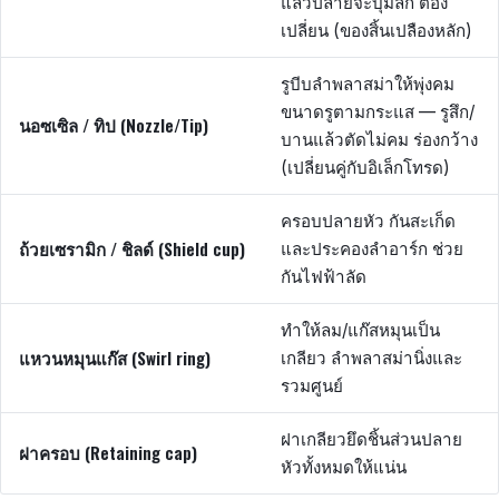
แล้วปลายจะบุ๋มลึก ต้อง
เปลี่ยน (ของสิ้นเปลืองหลัก)
รูบีบลำพลาสม่าให้พุ่งคม
ขนาดรูตามกระแส — รูสึก/
นอซเซิล / ทิป (Nozzle/Tip)
บานแล้วตัดไม่คม ร่องกว้าง
(เปลี่ยนคู่กับอิเล็กโทรด)
ครอบปลายหัว กันสะเก็ด
ถ้วยเซรามิก / ชิลด์ (Shield cup)
และประคองลำอาร์ก ช่วย
กันไฟฟ้าลัด
ทำให้ลม/แก๊สหมุนเป็น
แหวนหมุนแก๊ส (Swirl ring)
เกลียว ลำพลาสม่านิ่งและ
รวมศูนย์
ฝาเกลียวยึดชิ้นส่วนปลาย
ฝาครอบ (Retaining cap)
หัวทั้งหมดให้แน่น