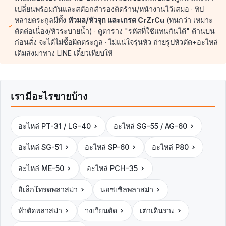
เปลี่ยนพร้อมกันและสต๊อกสำรองติดร้าน/หน้างานไว้เสมอ · ทิป
หลายตระกูลมีทั้ง
หัวมล/หัวจุก และเกรด CrZrCu
(ทนกว่า เหมาะ
ตัดต่อเนื่อง/หัวระบายน้ำ) · ดูตาราง "รหัสที่ใช้แทนกันได้" ด้านบน
ก่อนสั่ง จะได้ไม่ซื้อผิดตระกูล · ไม่แน่ใจรุ่นหัว ถ่ายรูปหัวตัด+อะไหล่
เดิมส่งมาทาง LINE เดี๋ยวเทียบให้
เรามีอะไรขายบ้าง
อะไหล่ PT-31 / LG-40
อะไหล่ SG-55 / AG-60
อะไหล่ SG-51
อะไหล่ SP-60
อะไหล่ P80
อะไหล่ ME-50
อะไหล่ PCH-35
อิเล็กโทรดพลาสม่า
นอซเซิลพลาสม่า
หัวตัดพลาสม่า
วงเวียนตัด
เต่าเดินราง