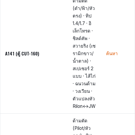
ด้ามตัด
(ดำ/ฟ้า/หัว
ตรง) · ทิป
1.4/1.7 · อิ
เล็กโทรด ·
ชิลด์คัพ ·
สวายริง (เซ
A141 (ตู้ CUT-160)
รามิกขาว/
ค้นหา
น้ำตาล) ·
สเปเซอร์ 2
แบบ · ไส้ไก่
· ฉนวนด้าม
· วงเวียน ·
ตัวแปลงหัว
Rilon↔JW
ด้ามตัด
(Pilot/หัว