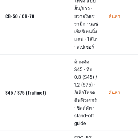
โทรด แบบ
สั้น/ยาว ·
CB-50 / CB-70
สวายริงเซ
ค้นหา
รามิก · นอซ
เซิลรีเทนนิ่ง
แคป · ไส้ไก่
· สเปเซอร์
ด้ามตัด
S45 · ทิป
0.8 (S45) /
1.2 (S75) ·
S45 / S75 (Trafimet)
อิเล็กโทรด ·
ค้นหา
ดิฟฟิวเซอร์
· ชิลด์คัพ ·
stand-off
guide