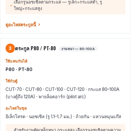
เลือกรูนอซเซิลตามกระแส — รูเล็ก=กระแสต่ำ, รู
ใหญ่=กระแสสูง
ดูอะไหล่ตระกูลนี้
ตระกูล P80 / PT-80
3
งานหนา — 80–100A
ใช้แทนกันได้
P80 · PT-80
ใช้กับตู้
CUT-70 · CUT-80 · CUT-100 · CUT-120 · กระแส 80–100A
(บางตู้ถึง 120A) · พายล็อตอาร์ก (pilot arc)
อะไหล่ในชุด
อิเล็กโทรด · นอซเซิล (รู 1.1–1.7 มม.) · ถ้วยกัน · แหวนหมุนแก๊ส
สำหรับงานตัดเหล็กหนา กระแสสูง เลือกรูนอซเซิลตามความ