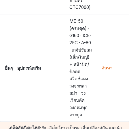
ด้ามตัด
OTC7000)
ME-50
(ครบชุด) ·
G160 · ICE-
25C · A-80
· เกจ์ปรับลม
(เล็ก/ใหญ่)
+ หน้าปัด/
อื่นๆ + อุปกรณ์เสริม
ค้นหา
ข้อต่อ ·
สวิตช์แผง
วงจรพลา
สม่า · วง
เวียนตัด
วงกลมทุก
ตระกูล
เคล็ดลับสั่งอะไหล่:
ทิป-อิเล็กโทรดเป็นของสิ้นเปลืองคู่กัน แนะนำ