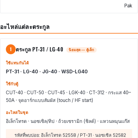
Pak
อะไหล่แต่ละตระกูล
ตระกูล PT-31 / LG-40
1
นิยมสุด — ตู้เล็ก
ใช้แทนกันได้
PT-31 · LG-40 · JG-40 · WSD-LG40
ใช้กับตู้
CUT-40 · CUT-50 · CUT-45 · LGK-40 · CT-312 · กระแส 40–
50A · จุดอาร์กแบบสัมผัส (touch / HF start)
อะไหล่ในชุด
อิเล็กโทรด · นอซเซิล/ทิป · ถ้วยเซรามิก (ชิลด์) · แหวนหมุนแก๊ส
รหัสที่พบบ่อย: อิเล็กโทรด 52558 / PT-31 · นอซเซิล 52582