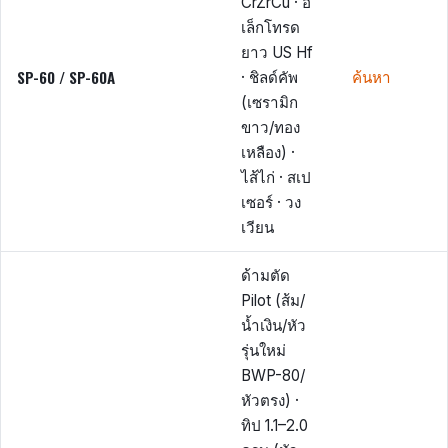
CrZrCu · อิ
เล็กโทรด
ยาว US Hf
SP-60 / SP-60A
· ชิลด์คัพ
ค้นหา
(เซรามิก
ขาว/ทอง
เหลือง) ·
ไส้ไก่ · สเป
เซอร์ · วง
เวียน
ด้ามตัด
Pilot (ส้ม/
น้ำเงิน/หัว
รุ่นใหม่
BWP-80/
หัวตรง) ·
ทิป 1.1–2.0