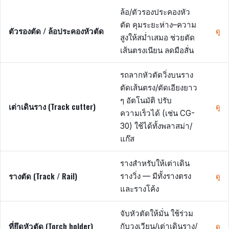
ล้อ/ตัวรองประคองหัว
ตัด คุมระยะห่าง–ความ
ตัวรองตัด / ล้อประคองหัวตัด
ดู
สูงให้สม่ำเสมอ ช่วยตัด
เส้นตรงเนียน ลดมือสั่น
รถลากหัวตัดวิ่งบนราง
ตัดเส้นตรง/ตัดเอียงยาว
ๆ อัตโนมัติ ปรับ
เต่าเดินราง (Track cutter)
ดู
ความเร็วได้ (เช่น CG-
30) ใช้ได้ทั้งพลาสม่า/
แก๊ส
รางสำหรับให้เต่าเดิน
รางตัด (Track / Rail)
รางวิ่ง — มีทั้งรางตรง
ดู
และรางโค้ง
จับหัวตัดให้มั่น ใช้ร่วม
ที่ยึดหัวตัด (Torch holder)
กับวงเวียน/เต่าเดินราง/
ดู