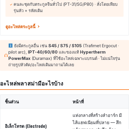
คนละชุดกับตระกูลจีนทั่วไป (PT-31/SG/P80) · สั่งโดยเทียบ
รุ่นหัว + รหัสเดิม
ดูอะไหล่ตระกูลนี้
ยังมีตระกูลอื่น เช่น
S45 / S75 / S105
(Trafimet Ergocut ·
pilot arc),
IPT-40/60/80
และของแท้
Hypertherm
PowerMax
(Duramax) ที่ใช้อะไหล่เฉพาะแบรนด์ · ไม่แน่ใจรุ่น
ถ่ายรูปหัวตัด/อะไหล่เดิมมาถามได้เลย
อะไหล่พลาสม่ามีอะไรบ้าง
ชิ้นส่วน
หน้าที่
แท่งกลางที่สร้างลำอาร์ก มี
ไส้แฮฟเนียมที่ปลาย — สึก
อิเล็กโทรด (Electrode)