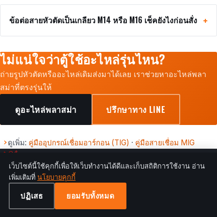
ข้อต่อสายหัวตัดเป็นเกลียว M14 หรือ M16 เช็คยังไงก่อนสั่ง
ไม่แน่ใจว่าตู้ใช้อะไหล่รุ่นไหน?
ถ่ายรูปหัวตัดหรืออะไหล่เดิมส่งมาได้เลย เราช่วยหาอะไหล่พลา
สม่าที่ตรงรุ่นให้
ดูอะไหล่พลาสม่า
ปรึกษาทาง LINE
ดูเพิ่ม:
คู่มืออุปกรณ์เชื่อมอาร์กอน (TIG)
·
คู่มือสายเชื่อม MIG
เว็บไซต์นี้ใช้คุกกี้เพื่อให้เว็บทำงานได้ดีและเก็บสถิติการใช้งาน อ่าน
เพิ่มเติมที่
นโยบายคุกกี้
แฮปปี้ เมทอล เราเป็นร้านที่ขายอุปกรณ์เกี่ยวกับงานเชื่อมโลหะ รวมถึง
ปฏิเสธ
ยอมรับทั้งหมด
อะไหล่สำหรับงานเชื่อมเหล็ก อลูมิเนียม ทองเหลือง ทองแดง และสแตน
เลส