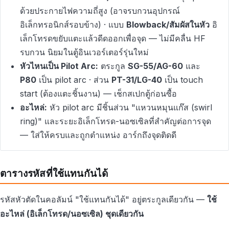
ด้วยประกายไฟความถี่สูง (อาจรบกวนอุปกรณ์
อิเล็กทรอนิกส์รอบข้าง) · แบบ
Blowback/สัมผัสในหัว
อิ
เล็กโทรดขยับแตะแล้วดีดออกเพื่อจุด — ไม่มีคลื่น HF
รบกวน นิยมในตู้อินเวอร์เตอร์รุ่นใหม่
หัวไหนเป็น Pilot Arc:
ตระกูล
SG-55/AG-60
และ
P80
เป็น pilot arc · ส่วน
PT-31/LG-40
เป็น touch
start (ต้องแตะชิ้นงาน) — เช็กสเปกตู้ก่อนซื้อ
อะไหล่:
หัว pilot arc มีชิ้นส่วน "แหวนหมุนแก๊ส (swirl
ring)" และระยะอิเล็กโทรด-นอซเซิลที่สำคัญต่อการจุด
— ใส่ให้ครบและถูกตำแหน่ง อาร์กถึงจุดติดดี
ตารางรหัสที่ใช้แทนกันได้
รหัสหัวตัดในคอลัมน์ "ใช้แทนกันได้" อยู่ตระกูลเดียวกัน —
ใช้
อะไหล่ (อิเล็กโทรด/นอซเซิล) ชุดเดียวกัน