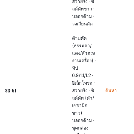
สวายริง · ชิ
ลด์คัพขาว ·
ปลอกด้าม ·
วงเวียนตัด
ด้ามตัด
(ธรรมดา/
แดง/หัวตรง
งานเครื่อง) ·
ทิป
0.9/1.1/1.2 ·
อิเล็กโทรด ·
SG-51
สวายริง · ชิ
ค้นหา
ลด์คัพ (ดำ/
เซรามิก
ขาว) ·
ปลอกด้าม ·
ชุดกล่อง