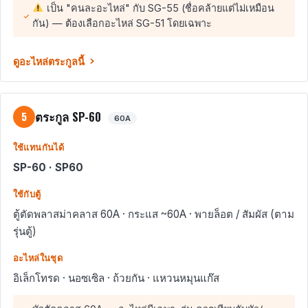
เป็น "คนละอะไหล่" กับ SG-55 (ชื่อคล้ายแต่ไม่เหมือน
กัน) — ต้องเลือกอะไหล่ SG-51 โดยเฉพาะ
ดูอะไหล่ตระกูลนี้
ตระกูล SP-60
5
60A
ใช้แทนกันได้
SP-60 · SP60
ใช้กับตู้
ตู้ตัดพลาสม่าคลาส 60A · กระแส ~60A · พายล็อต / สัมผัส (ตาม
รุ่นตู้)
อะไหล่ในชุด
อิเล็กโทรด · นอซเซิล · ถ้วยกัน · แหวนหมุนแก๊ส