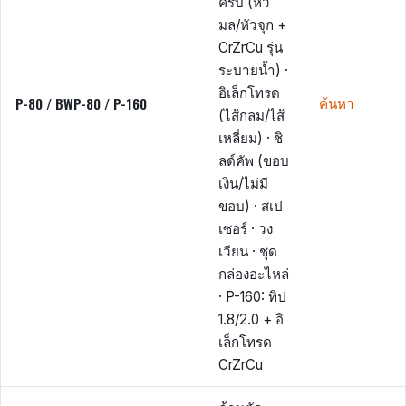
ครบ (หัว
มล/หัวจุก +
CrZrCu รุ่น
ระบายน้ำ) ·
อิเล็กโทรด
P-80 / BWP-80 / P-160
ค้นหา
(ไส้กลม/ไส้
เหลี่ยม) · ชิ
ลด์คัพ (ขอบ
เงิน/ไม่มี
ขอบ) · สเป
เซอร์ · วง
เวียน · ชุด
กล่องอะไหล่
· P-160: ทิป
1.8/2.0 + อิ
เล็กโทรด
CrZrCu