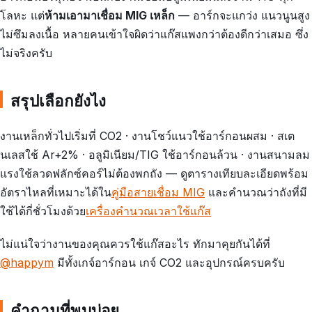
โลหะ แต่
ห้ามเอามาเชื่อม MIG เหล็ก
— อาร์กจะแกว่ง แนวนูนสูง
ไม่ซึมลงเนื้อ หลายคนเข้าใจผิดว่าแก๊สแพงกว่าต้องดีกว่าเสมอ ซึ่ง
ไม่จริงครับ
สรุปเลือกยังไง
งานเหล็กทั่วไปเริ่มที่ CO2 · งานโชว์แนวใช้อาร์กอนผสม · สเต
นเลสใช้ Ar+2% · อลูมิเนียม/TIG ใช้อาร์กอนล้วน · งานสนามลม
แรงใช้ลวดฟลักซ์คอร์ไม่ต้องพกถัง — ดูตารางเทียบละเอียดพร้อม
อัตราไหลที่เหมาะได้ใน
คู่มือสายเชื่อม MIG
และคำนวณว่าถังที่มี
ใช้ได้กี่ชั่วโมงด้วย
เครื่องคำนวณเวลาใช้แก๊ส
ไม่แน่ใจว่างานของคุณควรใช้แก๊สอะไร ทักมาคุยกันได้ที่
@happym
มีทั้งเกจ์อาร์กอน เกจ์ CO2 และอุปกรณ์ครบครับ
คำถามที่พบบ่อย