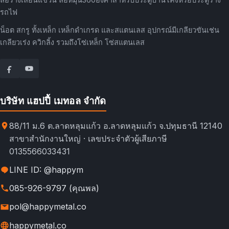
รถไฟ
น็อต สกรู ทั้งเหล็ก เหล็กดำเกรด และสแตนเลส อุปกรณ์มีเกลียวขันเช่น
เกลียวเร่ง ควิกลิ้ง รวมถึงโซ่เหล็ก โซ่สแตนเลส
บริษัท แฮปปี้ เมทอล จำกัด
88/11 ม.6 ต.ลาดหลุมแก้ว อ.ลาดหลุมแก้ว จ.ปทุมธานี 12140
สาขาสำนักงานใหญ่ · เลขประจำตัวผู้เสียภาษี
0135566033431
LINE ID: @happym
085-926-9797 (คุณพล)
pol@happymetal.co
happymetal.co