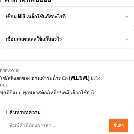
เชื่อม MIG เหล็กใช้แก๊สอะไรดี
เชื่อมสแตนเลสใช้แก๊สอะไร
แนะแนว
PREVIOUS
โซ่/สลิงยกของ อ่านค่ารับน้ำหนัก (WLL/SWL) ยังไง
เรื่อง
NEXT
พุกมีกี่แบบ พุกพลาสติก/เหล็ก/เคมี เลือกใช้ยังไง
ค้นหาบทความ
ค้นหา
ค้นหา