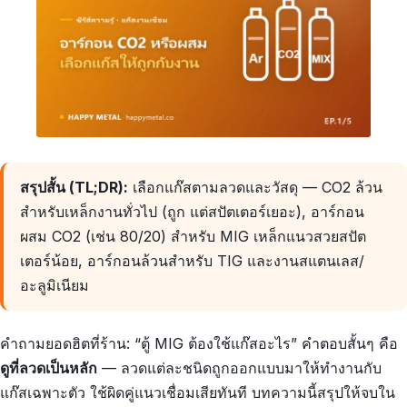
สรุปสั้น (TL;DR):
เลือกแก๊สตามลวดและวัสดุ — CO2 ล้วน
สำหรับเหล็กงานทั่วไป (ถูก แต่สปัตเตอร์เยอะ), อาร์กอน
ผสม CO2 (เช่น 80/20) สำหรับ MIG เหล็กแนวสวยสปัต
เตอร์น้อย, อาร์กอนล้วนสำหรับ TIG และงานสแตนเลส/
อะลูมิเนียม
คำถามยอดฮิตที่ร้าน: “ตู้ MIG ต้องใช้แก๊สอะไร” คำตอบสั้นๆ คือ
ดูที่ลวดเป็นหลัก
— ลวดแต่ละชนิดถูกออกแบบมาให้ทำงานกับ
แก๊สเฉพาะตัว ใช้ผิดคู่แนวเชื่อมเสียทันที บทความนี้สรุปให้จบใน