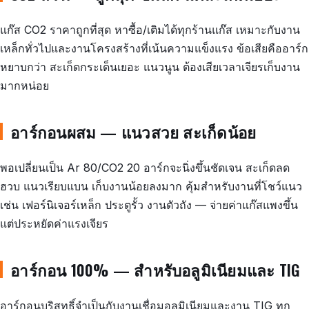
แก๊ส CO2 ราคาถูกที่สุด หาซื้อ/เติมได้ทุกร้านแก๊ส เหมาะกับงาน
เหล็กทั่วไปและงานโครงสร้างที่เน้นความแข็งแรง ข้อเสียคืออาร์ก
หยาบกว่า สะเก็ดกระเด็นเยอะ แนวนูน ต้องเสียเวลาเจียรเก็บงาน
มากหน่อย
อาร์กอนผสม — แนวสวย สะเก็ดน้อย
พอเปลี่ยนเป็น Ar 80/CO2 20 อาร์กจะนิ่งขึ้นชัดเจน สะเก็ดลด
ฮวบ แนวเรียบแบน เก็บงานน้อยลงมาก คุ้มสำหรับงานที่โชว์แนว
เช่น เฟอร์นิเจอร์เหล็ก ประตูรั้ว งานตัวถัง — จ่ายค่าแก๊สแพงขึ้น
แต่ประหยัดค่าแรงเจียร
อาร์กอน 100% — สำหรับอลูมิเนียมและ TIG
อาร์กอนบริสุทธิ์จำเป็นกับงานเชื่อมอลูมิเนียมและงาน TIG ทุก