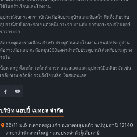
ใช้ในครัวเรือนและโรงงาน
อุปกรณ์จับกระจกราวบันได มือจับประตูบ้านและห้องน้ำ ฟิตติ้งเกี่ยวกับ
อุปกรณ์จับยึดกระจกเช่นตัวหนีบกระจก บานพับ ขาจับกระจก สไปเดอร์
ราวกระจก
ล้อประตูและรางเลื่อน สำหรับประตูบ้านและโรงงาน เช่นล้อประตูบ้าน
ล้อรางเลื่อนแขวน ล้อหมุน360องศาสำหรับประตูบานโค้งหรือประตูราง
รถไฟ
น็อต สกรู ทั้งเหล็ก เหล็กดำเกรด และสแตนเลส อุปกรณ์มีเกลียวขันเช่น
เกลียวเร่ง ควิกลิ้ง รวมถึงโซ่เหล็ก โซ่สแตนเลส
บริษัท แฮปปี้ เมทอล จำกัด
88/11 ม.6 ต.ลาดหลุมแก้ว อ.ลาดหลุมแก้ว จ.ปทุมธานี 12140
สาขาสำนักงานใหญ่ · เลขประจำตัวผู้เสียภาษี