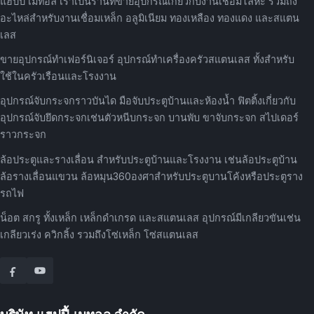
แฮปปี้ เมทอล เราเป็นร้านที่ขายอุปกรณ์เกี่ยวกับงานเชื่อมโลหะ รวมถึง
อะไหล่สำหรับงานเชื่อมเหล็ก อลูมิเนียม ทองเหลือง ทองแดง และสแตน
เลส
ขายอุปกรณ์ทำเฟอร์นิเจอร์ อุปกรณ์ทำเครื่องครัวสแตนเลส ทั้งสำหรับ
ใช้ในครัวเรือนและโรงงาน
อุปกรณ์จับกระจกราวบันได มือจับประตูบ้านและห้องน้ำ ฟิตติ้งเกี่ยวกับ
อุปกรณ์จับยึดกระจกเช่นตัวหนีบกระจก บานพับ ขาจับกระจก สไปเดอร์
ราวกระจก
ล้อประตูและรางเลื่อน สำหรับประตูบ้านและโรงงาน เช่นล้อประตูบ้าน
ล้อรางเลื่อนแขวน ล้อหมุน360องศาสำหรับประตูบานโค้งหรือประตูราง
รถไฟ
น็อต สกรู ทั้งเหล็ก เหล็กดำเกรด และสแตนเลส อุปกรณ์มีเกลียวขันเช่น
เกลียวเร่ง ควิกลิ้ง รวมถึงโซ่เหล็ก โซ่สแตนเลส
บริษัท แฮปปี้ เมทอล จำกัด