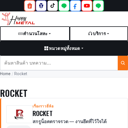
คำนวนโลหะ
บริการ
หมวดหมู่ทั้งหมด
ค้นหา
สินค้า
Home
/
Rocket
และ
บทความ
ROCKET
เรื่องราวยี่ห้อ
ROCKET
สกรูน็อตตราจรวด — งานยึดที่ไว้ใจได้