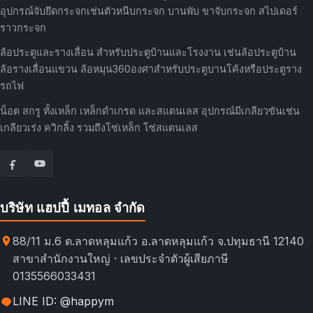
อุปกรณ์จับยึดกระจกเช่นตัวหนีบกระจก บานพับ ขาจับกระจก สไปเดอร์
ราวกระจก
ล้อประตูและรางเลื่อน สำหรับประตูบ้านและโรงงาน เช่นล้อประตูบ้าน
ล้อรางเลื่อนแขวน ล้อหมุน360องศาสำหรับประตูบานโค้งหรือประตูราง
รถไฟ
น็อต สกรู ทั้งเหล็ก เหล็กดำเกรด และสแตนเลส อุปกรณ์มีเกลียวขันเช่น
เกลียวเร่ง ควิกลิ้ง รวมถึงโซ่เหล็ก โซ่สแตนเลส
บริษัท แฮปปี้ เมทอล จำกัด
88/11 ม.6 ต.ลาดหลุมแก้ว อ.ลาดหลุมแก้ว จ.ปทุมธานี 12140
สาขาสำนักงานใหญ่ · เลขประจำตัวผู้เสียภาษี
0135566033431
LINE ID: @happym