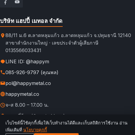
บริษัท แฮปปี้ เมทอล จำกัด
88/11 ม.6 ต.ลาดหลุมแก้ว อ.ลาดหลุมแก้ว จ.ปทุมธานี 12140
สาขาสำนักงานใหญ่ · เลขประจำตัวผู้เสียภาษี
0135566033431
LINE ID: @happym
085-926-9797 (คุณพล)
pol@happymetal.co
happymetal.co
จ–ส 8.00 – 17.00 น.
ดูแผนที่ร้าน (Google Maps)
เว็บไซต์นี้ใช้คุกกี้เพื่อให้เว็บทำงานได้ดีและเก็บสถิติการใช้งาน อ่าน
© 2026 happymetal.co. All rights reserved.
เพิ่มเติมที่
นโยบายคุกกี้
ข้อ
กฎการใช้งาน &
นโยบายความ
นโยบาย
นโยบาย
เทียบช่อง