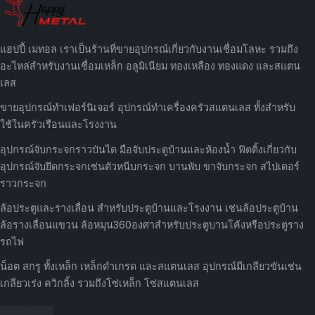
แฮปปี้ เมทอล เราเป็นร้านที่ขายอุปกรณ์เกี่ยวกับงานเชื่อมโลหะ รวมถึง
อะไหล่สำหรับงานเชื่อมเหล็ก อลูมิเนียม ทองเหลือง ทองแดง และสแตน
เลส
ขายอุปกรณ์ทำเฟอร์นิเจอร์ อุปกรณ์ทำเครื่องครัวสแตนเลส ทั้งสำหรับ
ใช้ในครัวเรือนและโรงงาน
อุปกรณ์จับกระจกราวบันได มือจับประตูบ้านและห้องน้ำ ฟิตติ้งเกี่ยวกับ
อุปกรณ์จับยึดกระจกเช่นตัวหนีบกระจก บานพับ ขาจับกระจก สไปเดอร์
ราวกระจก
ล้อประตูและรางเลื่อน สำหรับประตูบ้านและโรงงาน เช่นล้อประตูบ้าน
ล้อรางเลื่อนแขวน ล้อหมุน360องศาสำหรับประตูบานโค้งหรือประตูราง
รถไฟ
น็อต สกรู ทั้งเหล็ก เหล็กดำเกรด และสแตนเลส อุปกรณ์มีเกลียวขันเช่น
เกลียวเร่ง ควิกลิ้ง รวมถึงโซ่เหล็ก โซ่สแตนเลส