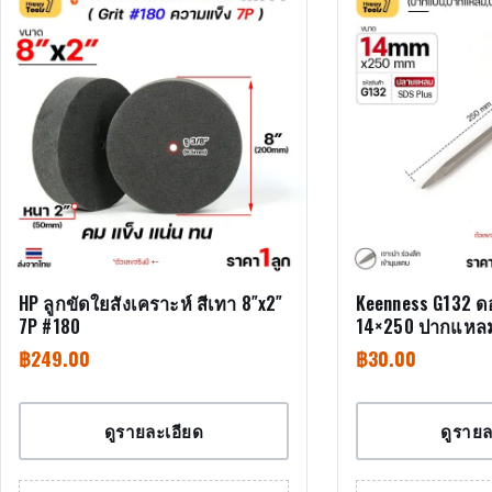
HP ลูกขัดใยสังเคราะห์ สีเทา 8″x2″
Keenness G132 
7P #180
14×250 ปากแหลม
Plus (Chisel)
฿
249.00
฿
30.00
ดูรายละเอียด
ดูรายล