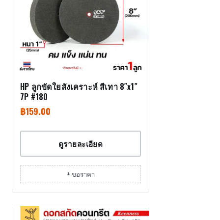
HP ลูกขัดใยสังเคราะห์ สีเทา 8″x1″
7P #180
฿
159.00
ดูรายละเอียด
+ ขอราคา