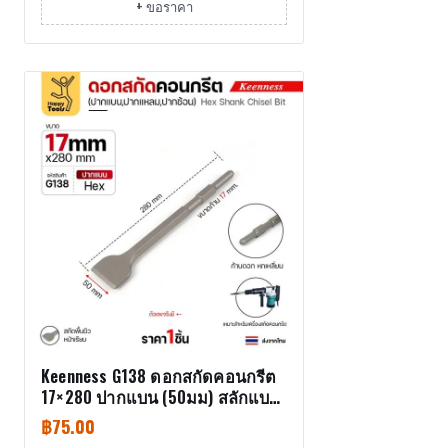
+ ขอราคา
Keenness G138 ดอกสกัดคอนกรีต
17×280 ปากแบน (50มม) สลักแบบ
Hex (Chisel)
฿
75.00