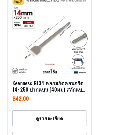
Keenness G134 ดอกสกัดคอนกรีต
14×250 ปากแบน (40มม) สลักแบบ
SDS Plus (Chisel)
฿
42.00
ดูรายละเอียด