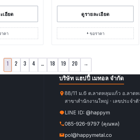
ะเอียด
ดูรายละเอียด
ราคา
+ ขอราคา
1
2
3
4
…
18
19
20
→
บริษัท แฮปปี้ เมทอล จำกัด
88/11 ม.6 ต.ลาดหลุมแก้ว อ.ลาดหล
สาขาสำนักงานใหญ่ · เลขประจำตัว
LINE ID: @happym
085-926-9797 (คุณพล)
pol@happymetal.co