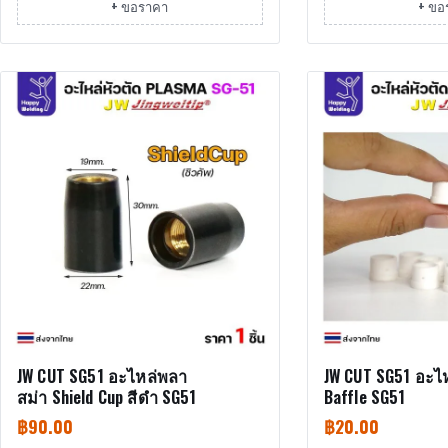
+ ขอราคา
+ ขอ
JW CUT SG51 อะไหล่พลา
JW CUT SG51 อะไห
สม่า Shield Cup สีดำ SG51
Baffle SG51
฿
90.00
฿
20.00