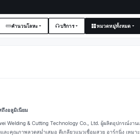
คำนวนโลหะ
บริการ
หมวดหมู่ทั้งหมด
ึงอลูมิเนียม
i Welding & Cutting Technology Co., Ltd. ผู้ผลิตอุปกรณ์งาน
บและคุณภาพลวดสม่ำเสมอ ตีเกลียวแนวเชื่อมสวย อาร์กนิ่ง เหมาะท