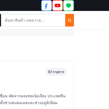
ค้นหา
สินค้า
และ
บทความ
117 รายการ
เชื่อม-ตัดจากมณฑลเจ้อเจียง ประเทศจีน
ั้งช่างสแตนเลสและช่างอลูมิเนียม