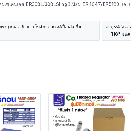
บคลุมสแตนเลส ER308L/308LSi อลูมิเนียม ER4047/ER5183 และ
บรรจุหลอด 5 กก. เก็บง่าย ลวดไม่เปื้อนไม่ชื้น
ดูรหัสลวดค
TIG" ของเ