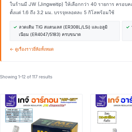
ในร้านมี JW (Jingweitip) ให้เลือกกว่า 40 รายการ ครอ
ตั้งแต่ 1.6 ถึง 3.2 มม. บรรจุหลอดละ 5 กิโลพร้อมใช้
ลวดเติม TIG สแตนเลส (ER308L/LSi) และอลูมิ
เนียม (ER4047/5183) ครบขนาด
← ดูเรื่องราวยี่ห้อทั้งหมด
Showing 1–12 of 117 results