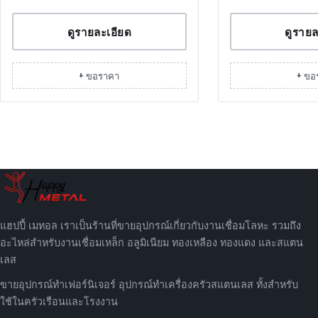
ดูรายละเอียด
ดูรายล
+ ขอราคา
+ ขอ
แฮปปี้ เมทอล เราเป็นร้านที่ขายอุปกรณ์เกี่ยวกับงานเชื่อมโลหะ รวมถึง
อะไหล่สำหรับงานเชื่อมเหล็ก อลูมิเนียม ทองเหลือง ทองแดง และสแตน
เลส
ขายอุปกรณ์ทำเฟอร์นิเจอร์ อุปกรณ์ทำเครื่องครัวสแตนเลส ทั้งสำหรับ
ใช้ในครัวเรือนและโรงงาน