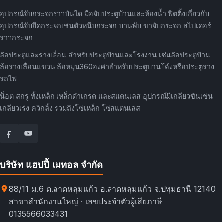
อุปกรณ์จับกระจกราวบันได มือจับประตูบ้านและห้องน้ำ ฟิตติ้งเกี่ยวกับ
อุปกรณ์จับยึดกระจกเช่นตัวหนีบกระจก บานพับ ขาจับกระจก สไปเดอร์
ราวกระจก
ล้อประตูและรางเลื่อน สำหรับประตูบ้านและโรงงาน เช่นล้อประตูบ้าน
ล้อรางเลื่อนแขวน ล้อหมุน360องศาสำหรับประตูบานโค้งหรือประตูราง
รถไฟ
น็อต สกรู ทั้งเหล็ก เหล็กดำเกรด และสแตนเลส อุปกรณ์มีเกลียวขันเช่น
เกลียวเร่ง ควิกลิ้ง รวมถึงโซ่เหล็ก โซ่สแตนเลส
บริษัท แฮปปี้ เมทอล จำกัด
88/11 ม.6 ต.ลาดหลุมแก้ว อ.ลาดหลุมแก้ว จ.ปทุมธานี 12140
สาขาสำนักงานใหญ่ · เลขประจำตัวผู้เสียภาษี
0135566033431