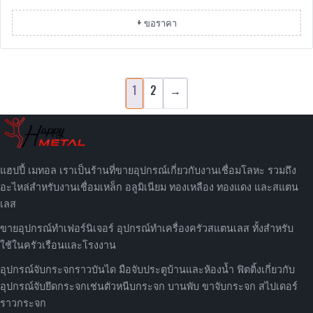
+ ขอราคา
1
2
→
แฮปปี้ เมทอล เราเป็นร้านที่ขายอุปกรณ์เกี่ยวกับงานเชื่อมโลหะ รวมถึง
อะไหล่สำหรับงานเชื่อมเหล็ก อลูมิเนียม ทองเหลือง ทองแดง และสแตน
เลส
ขายอุปกรณ์ทำเฟอร์นิเจอร์ อุปกรณ์ทำเครื่องครัวสแตนเลส ทั้งสำหรับ
ใช้ในครัวเรือนและโรงงาน
อุปกรณ์จับกระจกราวบันได มือจับประตูบ้านและห้องน้ำ ฟิตติ้งเกี่ยวกับ
อุปกรณ์จับยึดกระจกเช่นตัวหนีบกระจก บานพับ ขาจับกระจก สไปเดอร์
ราวกระจก