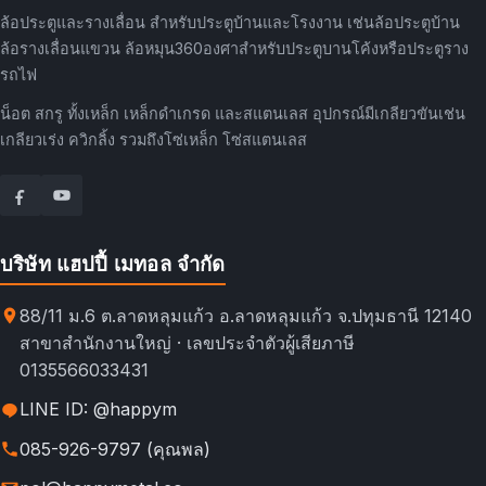
ล้อประตูและรางเลื่อน สำหรับประตูบ้านและโรงงาน เช่นล้อประตูบ้าน
ล้อรางเลื่อนแขวน ล้อหมุน360องศาสำหรับประตูบานโค้งหรือประตูราง
รถไฟ
น็อต สกรู ทั้งเหล็ก เหล็กดำเกรด และสแตนเลส อุปกรณ์มีเกลียวขันเช่น
เกลียวเร่ง ควิกลิ้ง รวมถึงโซ่เหล็ก โซ่สแตนเลส
บริษัท แฮปปี้ เมทอล จำกัด
88/11 ม.6 ต.ลาดหลุมแก้ว อ.ลาดหลุมแก้ว จ.ปทุมธานี 12140
สาขาสำนักงานใหญ่ · เลขประจำตัวผู้เสียภาษี
0135566033431
LINE ID: @happym
085-926-9797 (คุณพล)