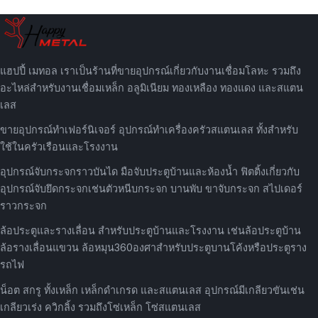
แฮปปี้ เมทอล เราเป็นร้านที่ขายอุปกรณ์เกี่ยวกับงานเชื่อมโลหะ รวมถึง
อะไหล่สำหรับงานเชื่อมเหล็ก อลูมิเนียม ทองเหลือง ทองแดง และสแตน
เลส
ขายอุปกรณ์ทำเฟอร์นิเจอร์ อุปกรณ์ทำเครื่องครัวสแตนเลส ทั้งสำหรับ
ใช้ในครัวเรือนและโรงงาน
อุปกรณ์จับกระจกราวบันได มือจับประตูบ้านและห้องน้ำ ฟิตติ้งเกี่ยวกับ
อุปกรณ์จับยึดกระจกเช่นตัวหนีบกระจก บานพับ ขาจับกระจก สไปเดอร์
ราวกระจก
ล้อประตูและรางเลื่อน สำหรับประตูบ้านและโรงงาน เช่นล้อประตูบ้าน
ล้อรางเลื่อนแขวน ล้อหมุน360องศาสำหรับประตูบานโค้งหรือประตูราง
รถไฟ
น็อต สกรู ทั้งเหล็ก เหล็กดำเกรด และสแตนเลส อุปกรณ์มีเกลียวขันเช่น
เกลียวเร่ง ควิกลิ้ง รวมถึงโซ่เหล็ก โซ่สแตนเลส