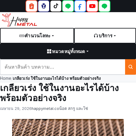
คำนวนโลหะ
บริการ
หมวดหมู่ทั้งหมด
ค้นหา
สินค้า
Home
/
เกลียวเร่ง ใช้ในงานอะไรได้บ้าง พร้อมตัวอย่างจริง
และ
เกลียวเร่ง ใช้ในงานอะไรได้บ้าง
บทความ
พร้อมตัวอย่างจริง
Posted
by
in
เมษายน 29, 2026
happymetal.co
น็อต สกรู และโซ่
on