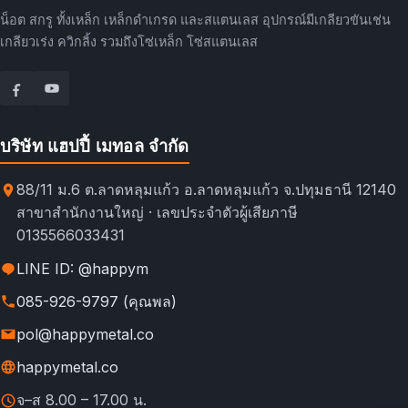
น็อต สกรู ทั้งเหล็ก เหล็กดำเกรด และสแตนเลส อุปกรณ์มีเกลียวขันเช่น
เกลียวเร่ง ควิกลิ้ง รวมถึงโซ่เหล็ก โซ่สแตนเลส
บริษัท แฮปปี้ เมทอล จำกัด
88/11 ม.6 ต.ลาดหลุมแก้ว อ.ลาดหลุมแก้ว จ.ปทุมธานี 12140
สาขาสำนักงานใหญ่ · เลขประจำตัวผู้เสียภาษี
0135566033431
LINE ID: @happym
085-926-9797 (คุณพล)
pol@happymetal.co
happymetal.co
จ–ส 8.00 – 17.00 น.