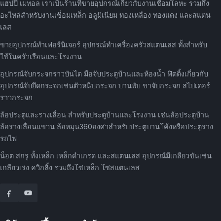
แฮปปี้ เมทอล เราเป็นร้านที่ขายอุปกรณ์เกี่ยวกับงานเชื่อมโลหะ รวมถึง
อะไหล่สำหรับงานเชื่อมเหล็ก อลูมิเนียม ทองเหลือง ทองแดง และสแตน
เลส
ขายอุปกรณ์ทำเฟอร์นิเจอร์ อุปกรณ์ทำเครื่องครัวสแตนเลส ทั้งสำหรับ
ใช้ในครัวเรือนและโรงงาน
อุปกรณ์จับกระจกราวบันได มือจับประตูบ้านและห้องน้ำ ฟิตติ้งเกี่ยวกับ
อุปกรณ์จับยึดกระจกเช่นตัวหนีบกระจก บานพับ ขาจับกระจก สไปเดอร์
ราวกระจก
ล้อประตูและรางเลื่อน สำหรับประตูบ้านและโรงงาน เช่นล้อประตูบ้าน
ล้อรางเลื่อนแขวน ล้อหมุน360องศาสำหรับประตูบานโค้งหรือประตูราง
รถไฟ
น็อต สกรู ทั้งเหล็ก เหล็กดำเกรด และสแตนเลส อุปกรณ์มีเกลียวขันเช่น
เกลียวเร่ง ควิกลิ้ง รวมถึงโซ่เหล็ก โซ่สแตนเลส