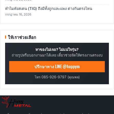
ทำไมทังสเตน (TIG) ถึงมีทั้งถูกและแพง ต่างกันตรงไหน
กรกฎาคม 16, 2026
ให้เราช่วยเลือก
หาของไม่เจอ? ไม่แน่ใจรุ่น?
ถ่ายรูปหรือบอกงานมาได้เลย เดี๋ยวช่วยจัดให้ตรงงานตรงงบ
ปรึกษาทาง LINE @happym
โทร 085-926-9797 (คุณพล)