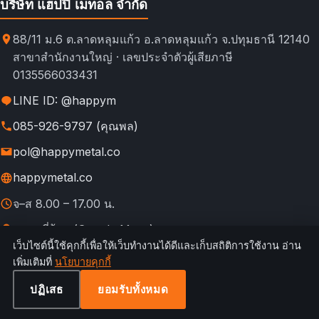
บริษัท แฮปปี้ เมทอล จำกัด
88/11 ม.6 ต.ลาดหลุมแก้ว อ.ลาดหลุมแก้ว จ.ปทุมธานี 12140
สาขาสำนักงานใหญ่ · เลขประจำตัวผู้เสียภาษี
0135566033431
LINE ID: @happym
085-926-9797 (คุณพล)
pol@happymetal.co
happymetal.co
จ–ส 8.00 – 17.00 น.
ดูแผนที่ร้าน (Google Maps)
เว็บไซต์นี้ใช้คุกกี้เพื่อให้เว็บทำงานได้ดีและเก็บสถิติการใช้งาน อ่าน
© 2026 happymetal.co. All rights reserved.
เพิ่มเติมที่
นโยบายคุกกี้
ข้อ
กฎการใช้งาน &
นโยบายความ
นโยบาย
นโยบาย
เทียบช่อง
กำหนดการ
ความเป็นส่วนตัว
เป็นส่วนตัว
คืนสินค้า
คุกกี้
ทางสั่งซื้อ
ปฏิเสธ
ยอมรับทั้งหมด
ใช้บริการ
ตั้งค่าคุกกี้