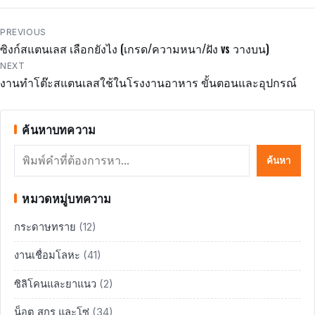
แนะแนว
PREVIOUS
ซิงก์สแตนเลส เลือกยังไง (เกรด/ความหนา/ฝัง vs วางบน)
เรื่อง
NEXT
งานทำโต๊ะสแตนเลสใช้ในโรงงานอาหาร ขั้นตอนและอุปกรณ์
ค้นหาบทความ
ค้นหา
ค้นหา
หมวดหมู่บทความ
กระดาษทราย
(12)
งานเชื่อมโลหะ
(41)
ซิลิโคนและยาแนว
(2)
น็อต สกรู และโซ่
(34)