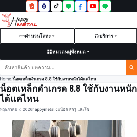
คำนวนโลหะ
บริการ
หมวดหมู่ทั้งหมด
ค้นหา
สินค้า
Home
/
น็อตเหล็กดำเกรด 8.8 ใช้กับงานหนักได้แค่ไหน
และ
น็อตเหล็กดำเกรด 8.8 ใช้กับงานหนัก
บทความ
ได้แค่ไหน
Posted
by
in
พฤษภาคม 7, 2026
happymetal.co
น็อต สกรู และโซ่
on