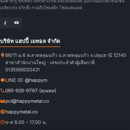
น็อต สกรู ทั้งเหล็ก เหล็กดำเกรด และสแตนเลส อุปกรณ์มีเกลียวขันเช่น
เกลียวเร่ง ควิกลิ้ง รวมถึงโซ่เหล็ก โซ่สแตนเลส
บริษัท แฮปปี้ เมทอล จำกัด
88/11 ม.6 ต.ลาดหลุมแก้ว อ.ลาดหลุมแก้ว จ.ปทุมธานี 12140
สาขาสำนักงานใหญ่ · เลขประจำตัวผู้เสียภาษี
0135566033431
LINE ID: @happym
085-926-9797 (คุณพล)
pol@happymetal.co
happymetal.co
จ–ส 8.00 – 17.00 น.