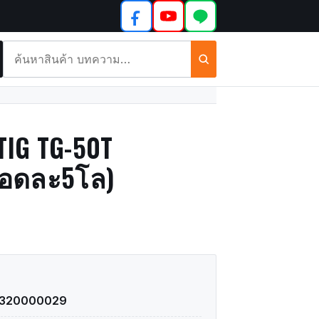
ค้นหา
สินค้า
และ
บทความ
TIG TG-50T
ลอดละ5โล)
1320000029