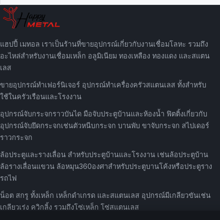
แฮปปี้ เมทอล เราเป็นร้านที่ขายอุปกรณ์เกี่ยวกับงานเชื่อมโลหะ รวมถึง
อะไหล่สำหรับงานเชื่อมเหล็ก อลูมิเนียม ทองเหลือง ทองแดง และสแตน
เลส
ขายอุปกรณ์ทำเฟอร์นิเจอร์ อุปกรณ์ทำเครื่องครัวสแตนเลส ทั้งสำหรับ
ใช้ในครัวเรือนและโรงงาน
อุปกรณ์จับกระจกราวบันได มือจับประตูบ้านและห้องน้ำ ฟิตติ้งเกี่ยวกับ
อุปกรณ์จับยึดกระจกเช่นตัวหนีบกระจก บานพับ ขาจับกระจก สไปเดอร์
ราวกระจก
ล้อประตูและรางเลื่อน สำหรับประตูบ้านและโรงงาน เช่นล้อประตูบ้าน
ล้อรางเลื่อนแขวน ล้อหมุน360องศาสำหรับประตูบานโค้งหรือประตูราง
รถไฟ
น็อต สกรู ทั้งเหล็ก เหล็กดำเกรด และสแตนเลส อุปกรณ์มีเกลียวขันเช่น
เกลียวเร่ง ควิกลิ้ง รวมถึงโซ่เหล็ก โซ่สแตนเลส