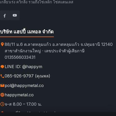
เกลียวเร่ง ควิกลิ้ง รวมถึงโซ่เหล็ก โซ่สแตนเลส
บริษัท แฮปปี้ เมทอล จำกัด
88/11 ม.6 ต.ลาดหลุมแก้ว อ.ลาดหลุมแก้ว จ.ปทุมธานี 12140
สาขาสำนักงานใหญ่ · เลขประจำตัวผู้เสียภาษี
0135566033431
LINE ID: @happym
085-926-9797 (คุณพล)
pol@happymetal.co
happymetal.co
จ–ส 8.00 – 17.00 น.
ดูแผนที่ร้าน (Google Maps)