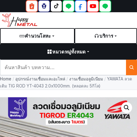
คำนวนโลหะ
บริการ
หมวดหมู่ทั้งหมด
ค้นหา
สินค้า
Home
/
อุปกรณ์งานเชื่อมและอะไหล่
/
งานเชื่อมอลูมิเนียม
/
YAWATA ลวด
และ
เติม TIG ROD YT-4043 2.0x1000mm. (หลอดละ 5กิโล)
บทความ