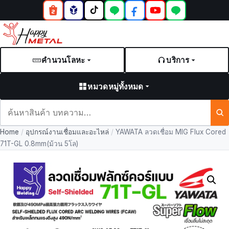
คำนวนโลหะ
บริการ
หมวดหมู่ทั้งหมด
ค้นหา
สินค้า
Home
/
อุปกรณ์งานเชื่อมและอะไหล่
/
YAWATA ลวดเชื่อม MIG Flux Cored
และ
71T-GL 0.8mm(ม้วน 5โล)
บทความ