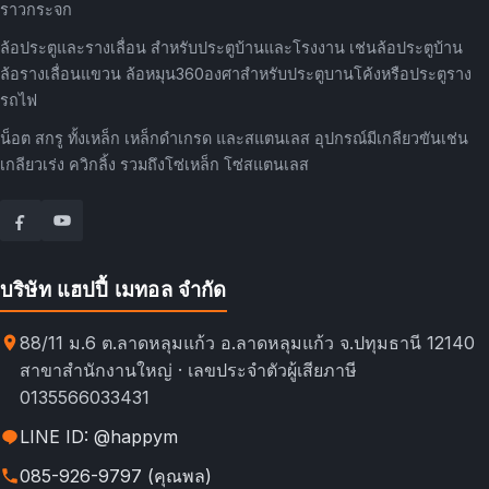
ราวกระจก
ล้อประตูและรางเลื่อน สำหรับประตูบ้านและโรงงาน เช่นล้อประตูบ้าน
ล้อรางเลื่อนแขวน ล้อหมุน360องศาสำหรับประตูบานโค้งหรือประตูราง
รถไฟ
น็อต สกรู ทั้งเหล็ก เหล็กดำเกรด และสแตนเลส อุปกรณ์มีเกลียวขันเช่น
เกลียวเร่ง ควิกลิ้ง รวมถึงโซ่เหล็ก โซ่สแตนเลส
บริษัท แฮปปี้ เมทอล จำกัด
88/11 ม.6 ต.ลาดหลุมแก้ว อ.ลาดหลุมแก้ว จ.ปทุมธานี 12140
สาขาสำนักงานใหญ่ · เลขประจำตัวผู้เสียภาษี
0135566033431
LINE ID: @happym
085-926-9797 (คุณพล)