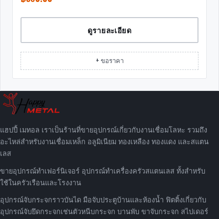
ดูรายละเอียด
+ ขอราคา
แฮปปี้ เมทอล เราเป็นร้านที่ขายอุปกรณ์เกี่ยวกับงานเชื่อมโลหะ รวมถึง
อะไหล่สำหรับงานเชื่อมเหล็ก อลูมิเนียม ทองเหลือง ทองแดง และสแตน
เลส
ขายอุปกรณ์ทำเฟอร์นิเจอร์ อุปกรณ์ทำเครื่องครัวสแตนเลส ทั้งสำหรับ
ใช้ในครัวเรือนและโรงงาน
อุปกรณ์จับกระจกราวบันได มือจับประตูบ้านและห้องน้ำ ฟิตติ้งเกี่ยวกับ
อุปกรณ์จับยึดกระจกเช่นตัวหนีบกระจก บานพับ ขาจับกระจก สไปเดอร์