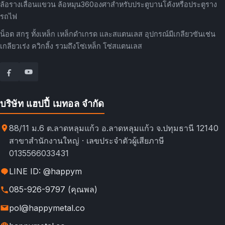
ล้อรางเลื่อนแขวน ล้อหมุน360องศาสำหรับประตูบานโค้งหรือประตูราง
รถไฟ
น็อต สกรู ทั้งเหล็ก เหล็กดำเกรด และสแตนเลส อุปกรณ์มีเกลียวขันเช่น
เกลียวเร่ง ควิกลิ้ง รวมถึงโซ่เหล็ก โซ่สแตนเลส
บริษัท แฮปปี้ เมทอล จำกัด
88/11 ม.6 ต.ลาดหลุมแก้ว อ.ลาดหลุมแก้ว จ.ปทุมธานี 12140
สาขาสำนักงานใหญ่ · เลขประจำตัวผู้เสียภาษี
0135566033431
LINE ID: @happym
085-926-9797 (คุณพล)
pol@happymetal.co