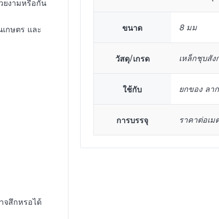
สวยงามหรือกัน
ขนาด
8 มม
านเกษตร และ
วัสดุ/เกรด
เหล็กชุบสังกะ
ใช้กับ
ยกของ ลากจ
การบรรจุ
ราคาต่อเม
อาจสึกหรอได้