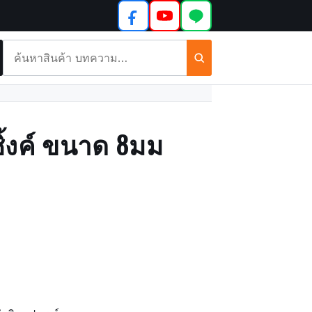
ค้นหา
สินค้า
และ
บทความ
ซิ้งค์ ขนาด 8มม