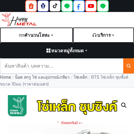
คำนวนโลหะ
บริการ
หมวดหมู่ทั้งหมด
ค้นหา
สินค้า
Home
/
น็อต สกรู โซ่ และอุปกรณ์เกลียว
/
โซ่เหล็ก
/
RTS โซ่เหล็ก ชุบซิ้งค์
และ
ขนาด 10มม (ราคาต่อเมตร)
บทความ