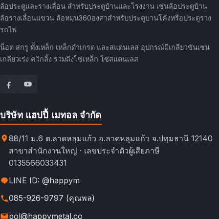
ล้อประตูและรางเลื่อน สำหรับประตูบ้านและโรงงาน เช่นล้อประตูบ้าน
ล้อรางเลื่อนแขวน ล้อหมุน360องศาสำหรับประตูบานโค้งหรือประตูราง
รถไฟ
น็อต สกรู ทั้งเหล็ก เหล็กดำเกรด และสแตนเลส อุปกรณ์มีเกลียวขันเช่น
เกลียวเร่ง ควิกลิ้ง รวมถึงโซ่เหล็ก โซ่สแตนเลส
บริษัท แฮปปี้ เมทอล จำกัด
88/11 ม.6 ต.ลาดหลุมแก้ว อ.ลาดหลุมแก้ว จ.ปทุมธานี 12140
สาขาสำนักงานใหญ่ · เลขประจำตัวผู้เสียภาษี
0135566033431
LINE ID: @happym
085-926-9797 (คุณพล)
pol@happymetal.co