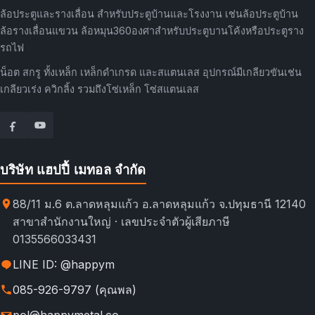
ล้อประตูและรางเลื่อน สำหรับประตูบ้านและโรงงาน เช่นล้อประตูบ้าน
ล้อรางเลื่อนแขวน ล้อหมุน360องศาสำหรับประตูบานโค้งหรือประตูราง
รถไฟ
น็อต สกรู ทั้งเหล็ก เหล็กดำเกรด และสแตนเลส อุปกรณ์มีเกลียวขันเช่น
เกลียวเร่ง ควิกลิ้ง รวมถึงโซ่เหล็ก โซ่สแตนเลส
บริษัท แฮปปี้ เมทอล จำกัด
88/11 ม.6 ต.ลาดหลุมแก้ว อ.ลาดหลุมแก้ว จ.ปทุมธานี 12140
สาขาสำนักงานใหญ่ · เลขประจำตัวผู้เสียภาษี
0135566033431
LINE ID: @happym
085-926-9797 (คุณพล)