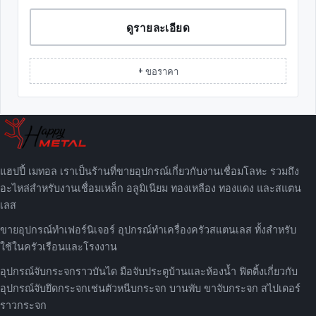
ดูรายละเอียด
+ ขอราคา
แฮปปี้ เมทอล เราเป็นร้านที่ขายอุปกรณ์เกี่ยวกับงานเชื่อมโลหะ รวมถึง
อะไหล่สำหรับงานเชื่อมเหล็ก อลูมิเนียม ทองเหลือง ทองแดง และสแตน
เลส
ขายอุปกรณ์ทำเฟอร์นิเจอร์ อุปกรณ์ทำเครื่องครัวสแตนเลส ทั้งสำหรับ
ใช้ในครัวเรือนและโรงงาน
อุปกรณ์จับกระจกราวบันได มือจับประตูบ้านและห้องน้ำ ฟิตติ้งเกี่ยวกับ
อุปกรณ์จับยึดกระจกเช่นตัวหนีบกระจก บานพับ ขาจับกระจก สไปเดอร์
ราวกระจก