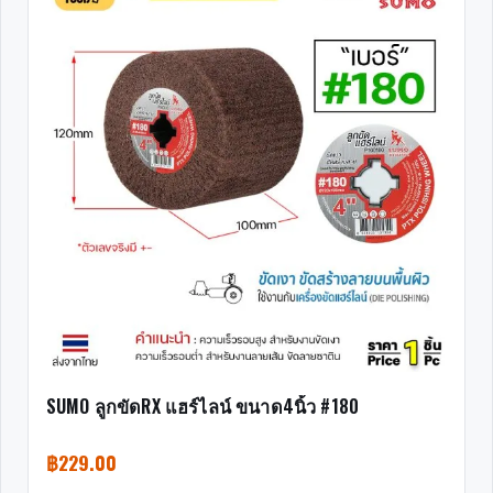
SUMO ลูกขัดRX แฮร์ไลน์ ขนาด4นิ้ว #180
฿
229.00