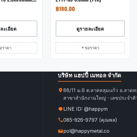
)
฿
180.00
ยละเอียด
ดูรายละเอียด
ขอราคา
+ ขอราคา
บริษัท แฮปปี้ เมทอล จำกัด
88/11 ม.6 ต.ลาดหลุมแก้ว อ.ลาดหล
สาขาสำนักงานใหญ่ · เลขประจำตัว
LINE ID: @happym
085-926-9797 (คุณพล)
pol@happymetal.co