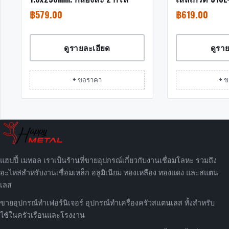
(กลอละ 1 กิโล
฿
579.00
฿
619.00
ดูรายละเอียด
ดูรา
+ ขอราคา
+ 
แฮปปี้ เมทอล เราเป็นร้านที่ขายอุปกรณ์เกี่ยวกับงานเชื่อมโลหะ รวมถึง
อะไหล่สำหรับงานเชื่อมเหล็ก อลูมิเนียม ทองเหลือง ทองแดง และสแตน
เลส
ขายอุปกรณ์ทำเฟอร์นิเจอร์ อุปกรณ์ทำเครื่องครัวสแตนเลส ทั้งสำหรับ
ใช้ในครัวเรือนและโรงงาน