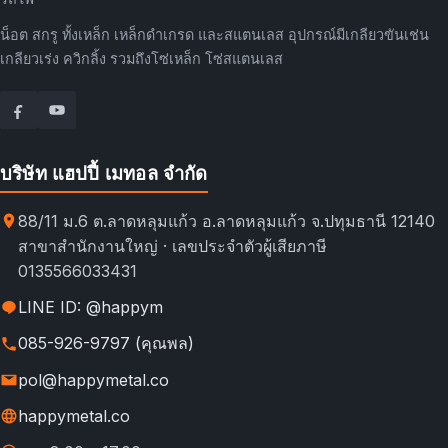
น็อต สกรู ทั้งเหล็ก เหล็กดำเกรด และสแตนเลส อุปกรณ์มีเกลียวขันเช่น
เกลียวเร่ง ควิกลิ้ง รวมถึงโซ่เหล็ก โซ่สแตนเลส
บริษัท แฮปปี้ เมทอล จำกัด
88/11 ม.6 ต.ลาดหลุมแก้ว อ.ลาดหลุมแก้ว จ.ปทุมธานี 12140
สาขาสำนักงานใหญ่ · เลขประจำตัวผู้เสียภาษี
0135566033431
LINE ID: @happym
085-926-9797 (คุณพล)
pol@happymetal.co
happymetal.co