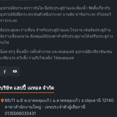
อุปกรณ์จับกระจกราวบันได มือจับประตูบ้านและห้องน้ำ ฟิตติ้งเกี่ยวกับ
อุปกรณ์จับยึดกระจกเช่นตัวหนีบกระจก บานพับ ขาจับกระจก สไปเดอร์
ราวกระจก
ล้อประตูและรางเลื่อน สำหรับประตูบ้านและโรงงาน เช่นล้อประตูบ้าน
ล้อรางเลื่อนแขวน ล้อหมุน360องศาสำหรับประตูบานโค้งหรือประตูราง
รถไฟ
น็อต สกรู ทั้งเหล็ก เหล็กดำเกรด และสแตนเลส อุปกรณ์มีเกลียวขันเช่น
เกลียวเร่ง ควิกลิ้ง รวมถึงโซ่เหล็ก โซ่สแตนเลส
บริษัท แฮปปี้ เมทอล จำกัด
88/11 ม.6 ต.ลาดหลุมแก้ว อ.ลาดหลุมแก้ว จ.ปทุมธานี 12140
สาขาสำนักงานใหญ่ · เลขประจำตัวผู้เสียภาษี
0135566033431