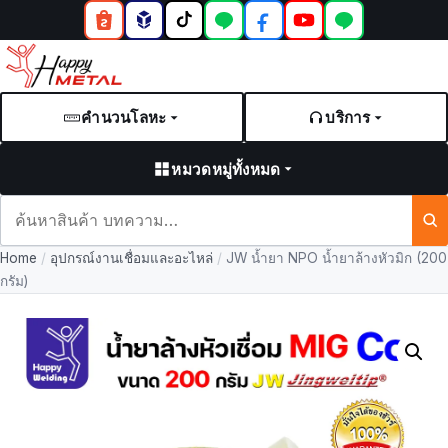
คำนวนโลหะ
บริการ
หมวดหมู่ทั้งหมด
ค้นหา
สินค้า
Home
/
อุปกรณ์งานเชื่อมและอะไหล่
/
JW น้ำยา NPO น้ำยาล้างหัวมิก (200
และ
กรัม)
บทความ